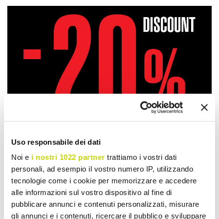
Uso responsabile dei dati
Noi e
i nostri 1022 partner
trattiamo i vostri dati
personali, ad esempio il vostro numero IP, utilizzando
tecnologie come i cookie per memorizzare e accedere
Take advantage of it now!
alle informazioni sul vostro dispositivo al fine di
pubblicare annunci e contenuti personalizzati, misurare
gli annunci e i contenuti, ricercare il pubblico e sviluppare