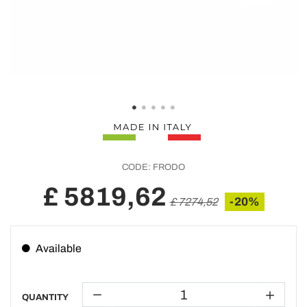
CODE:
FRODO
£ 5819,62
-20%
£ 7274,52
Available
QUANTITY