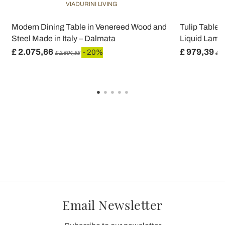
VIADURINI LIVING
e
Modern Dining Table in Venereed Wood and
Tulip Table 
Steel Made in Italy – Dalmata
Liquid Lamina
£ 2.075,66
£ 979,39
- 20%
£ 2.594,58
£ 1
Email Newsletter