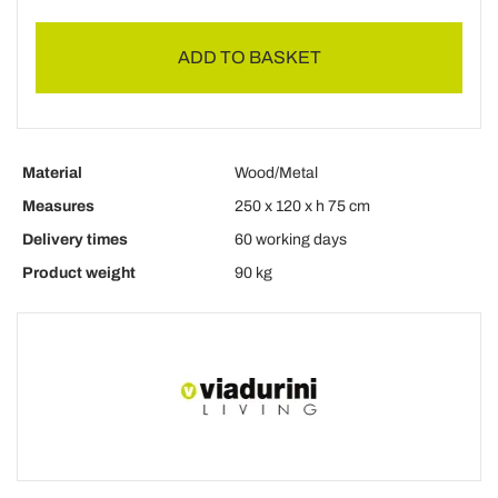
ADD TO BASKET
Material
Wood/Metal
Measures
250 x 120 x h 75 cm
Delivery times
60 working days
Product weight
90 kg