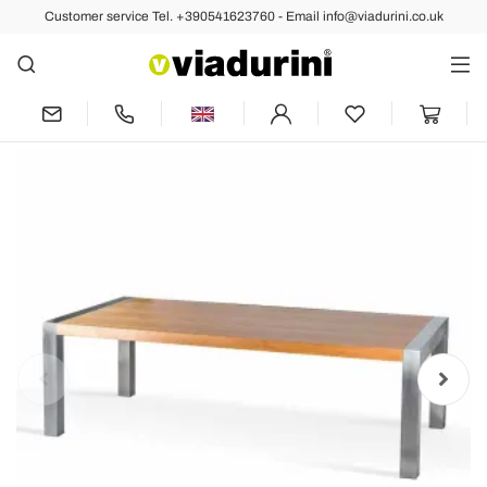
Customer service Tel. +390541623760 - Email info@viadurini.co.uk
Back
Previous
Next
Dining table Frodo, made of oak wood
and steel, made in Italy