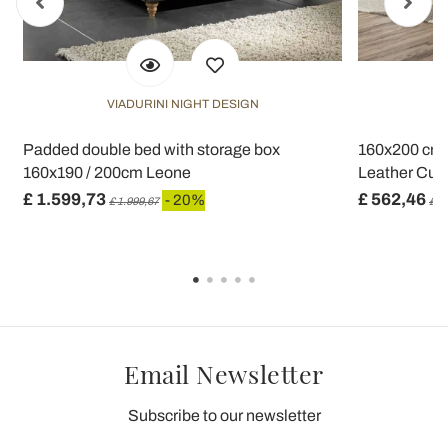
VIADURINI NIGHT DESIGN
h
Padded double bed with storage box
160x200 cm 
160x190 / 200cm Leone
Leather Cush
£ 1.599,73
£ 562,46
- 20%
£ 1.999,67
£ 7
Email Newsletter
Subscribe to our newsletter