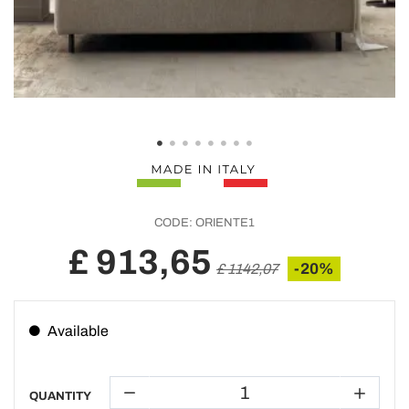
CODE:
ORIENTE1
£ 913,65
-20%
£ 1142,07
Available
QUANTITY