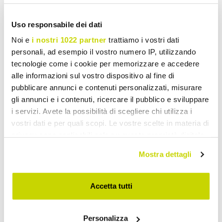
Uso responsabile dei dati
Upholstered Double Beds
Noi e
i nostri 1022 partner
trattiamo i vostri dati
personali, ad esempio il vostro numero IP, utilizzando
tecnologie come i cookie per memorizzare e accedere
alle informazioni sul vostro dispositivo al fine di
pubblicare annunci e contenuti personalizzati, misurare
gli annunci e i contenuti, ricercare il pubblico e sviluppare
i servizi. Avete la possibilità di scegliere chi utilizza i
vostri dati e per quali scopi. Le vostre scelte in materia di
privacy sono applicabili solo su questa proprietà digitale
in cui avete effettuato le vostre scelte. È possibile
Mostra dettagli
modificare o revocare il proprio consenso in qualsiasi
momento dalla Dichiarazione sui cookie o facendo clic
sull'icona di attivazione della privacy.
Accetta tutti
Con il tuo consenso, vorremmo anche:
Personalizza
raccogliere informazioni sulla tua posizione