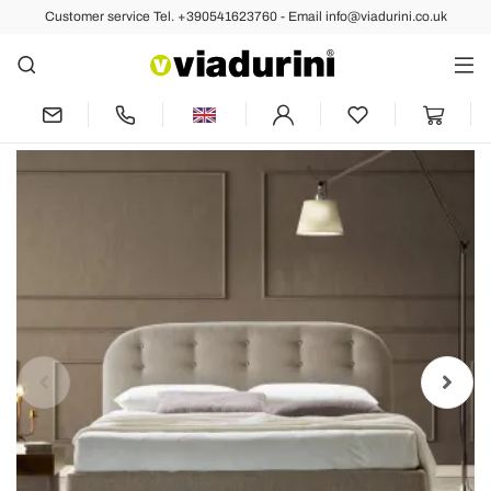
Customer service Tel. +390541623760 - Email info@viadurini.co.uk
Back
Previous
Next
Double Bed 160x190 with Curved Lines
and Buttons Made in Italy - Oriente