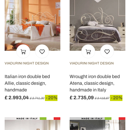
VIADURINI NIGHT DESIGN
VIADURINI NIGHT DESIGN
Italian iron double bed
Wrought iron double bed
Allie, classic design,
Atena, classic design,
handmade
handmade in Italy
£ 2.993,04
£ 2.735,09
- 20%
- 20%
£ 3.741,30
£ 3.418,87