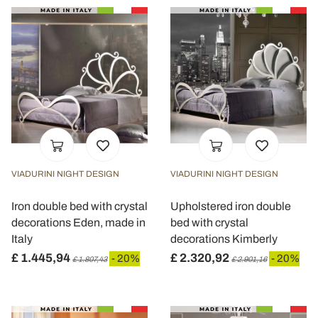
VIADURINI NIGHT DESIGN
VIADURINI NIGHT DESIGN
Iron double bed with crystal
Upholstered iron double
decorations Eden, made in
bed with crystal
Italy
decorations Kimberly
£ 1.445,94
£ 2.320,92
- 20%
- 20%
£ 1.807,43
£ 2.901,16