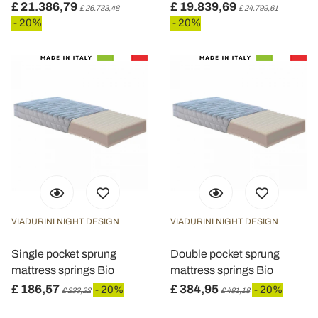
£ 21.386,79
£ 19.839,69
£ 26.733,48
£ 24.799,61
raccolto dal suo utilizzo dei loro servizi.
- 20%
- 20%
VIADURINI NIGHT DESIGN
VIADURINI NIGHT DESIGN
Single pocket sprung
Double pocket sprung
mattress springs Bio
mattress springs Bio
£ 186,57
£ 384,95
- 20%
- 20%
£ 233,22
£ 481,18