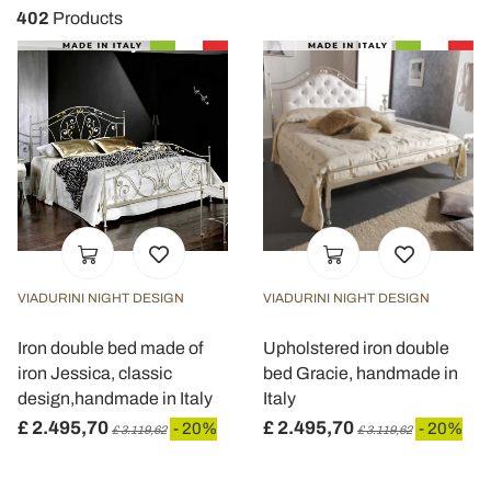
402
Products
VIADURINI NIGHT DESIGN
VIADURINI NIGHT DESIGN
Iron double bed made of
Upholstered iron double
iron Jessica, classic
bed Gracie, handmade in
design,handmade in Italy
Italy
£ 2.495,70
£ 2.495,70
- 20%
- 20%
£ 3.119,62
£ 3.119,62