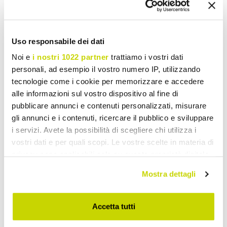
Bio Nature Mattress
Mattress Bio Maxi Single
Double
Uso responsabile dei dati
£ 601,30
£ 379,33
- 20%
- 20%
£ 751,63
£ 474,16
Noi e
i nostri 1022 partner
trattiamo i vostri dati
personali, ad esempio il vostro numero IP, utilizzando
tecnologie come i cookie per memorizzare e accedere
alle informazioni sul vostro dispositivo al fine di
pubblicare annunci e contenuti personalizzati, misurare
gli annunci e i contenuti, ricercare il pubblico e sviluppare
i servizi. Avete la possibilità di scegliere chi utilizza i
vostri dati e per quali scopi. Le vostre scelte in materia di
privacy sono applicabili solo su questa proprietà digitale
in cui avete effettuato le vostre scelte. È possibile
Mostra dettagli
modificare o revocare il proprio consenso in qualsiasi
momento dalla Dichiarazione sui cookie o facendo clic
VIADURINI NIGHT DESIGN
VIADURINI NIGHT DESIGN
sull'icona di attivazione della privacy.
Accetta tutti
Mattress Square and Half
Double Mattress Bio Maxi