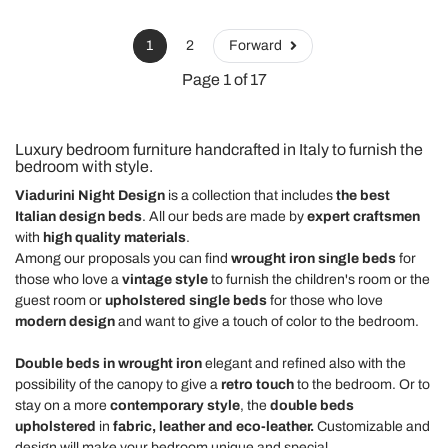
1
2
Forward
Page 1 of 17
Luxury bedroom furniture handcrafted in Italy to furnish the
bedroom with style.
Viadurini Night Design
is a collection that includes
the best
Italian design beds
. All our beds are made by
expert craftsmen
with
high quality materials
.
Among our proposals you can find
wrought iron single beds
for
those who love a
vintage style
to furnish the children's room or the
guest room or
upholstered single beds
for those who love
modern design
and want to give a touch of color to the bedroom.
Double beds in wrought iron
elegant and refined also with the
possibility of the canopy to give a
retro touch
to the bedroom. Or to
stay on a more
contemporary style
, the
double beds
upholstered
in
fabric, leather and eco-leather.
Customizable and
design will make your bedroom unique and special.