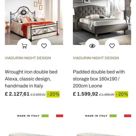
VIADURINI NIGHT DESIGN
VIADURINI NIGHT DESIGN
Wrought iron double bed
Padded double bed with
Alexa, classic design,
storage box 160x190 /
handmade in Italy
200cm Leone
£ 2.127,61
£ 1.599,92
- 20%
- 20%
£ 2.659,51
£ 1.999,90