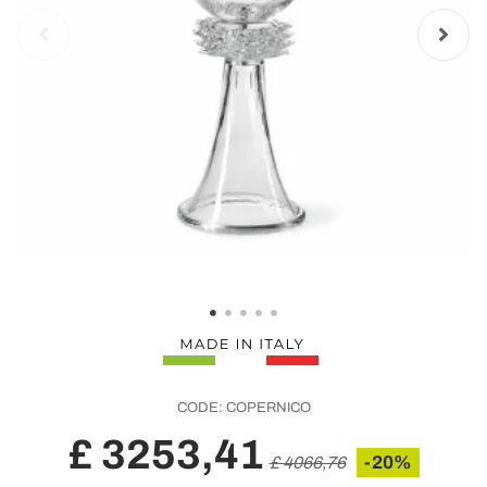
CODE:
COPERNICO
£ 3253,41
-20%
£ 4066,76