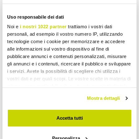
Share
Uso responsabile dei dati
Noi e
i nostri 1022 partner
trattiamo i vostri dati
Decorative Vases
personali, ad esempio il vostro numero IP, utilizzando
tecnologie come i cookie per memorizzare e accedere
alle informazioni sul vostro dispositivo al fine di
pubblicare annunci e contenuti personalizzati, misurare
gli annunci e i contenuti, ricercare il pubblico e sviluppare
i servizi. Avete la possibilità di scegliere chi utilizza i
vostri dati e per quali scopi. Le vostre scelte in materia di
privacy sono applicabili solo su questa proprietà digitale
in cui avete effettuato le vostre scelte. È possibile
Mostra dettagli
modificare o revocare il proprio consenso in qualsiasi
momento dalla Dichiarazione sui cookie o facendo clic
sull'icona di attivazione della privacy.
Accetta tutti
Con il tuo consenso, vorremmo anche:
Personalizza