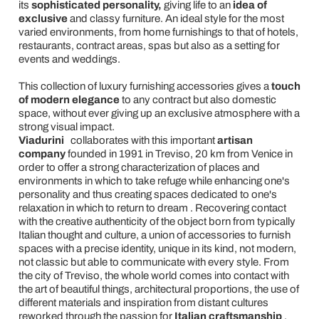
its
sophisticated personality,
giving life to an
idea of
exclusive
and classy furniture. An ideal style for the most
varied environments, from home furnishings to that of hotels,
restaurants, contract areas, spas but also as a setting for
events and weddings.
This collection of luxury furnishing accessories gives a
touch
of modern elegance
to any contract but also domestic
space, without ever giving up an exclusive atmosphere with a
strong visual impact.
Viadurini
collaborates with this important
artisan
company
founded in 1991 in Treviso, 20 km from Venice in
order to offer a strong characterization of places and
environments in which to take refuge while enhancing one's
personality and thus creating spaces dedicated to one's
relaxation in which to return to dream . Recovering contact
with the creative authenticity of the object born from typically
Italian thought and culture, a union of accessories to furnish
spaces with a precise identity, unique in its kind, not modern,
not classic but able to communicate with every style. From
the city of Treviso, the whole world comes into contact with
the art of beautiful things, architectural proportions, the use of
different materials and inspiration from distant cultures
reworked through the passion for
Italian craftsmanship
.