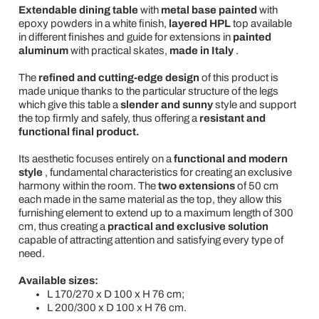
Extendable dining table
with
metal base painted
with
epoxy powders in a white finish,
layered HPL
top available
in different finishes and guide for extensions
in
painted
aluminum
with practical skates,
made in Italy
.
The
refined and cutting-edge design
of this product is
made unique thanks to the particular structure of the legs
which give this table a
slender and sunny
style and support
the top firmly and safely, thus offering a
resistant and
functional final product.
Its aesthetic focuses entirely on a
functional and modern
style
, fundamental characteristics for creating an exclusive
harmony within the room. The
two extensions
of 50 cm
each
made in the same material as the top, they allow this
furnishing element to extend up to a maximum length of 300
cm, thus creating a
practical and exclusive solution
capable of attracting attention and satisfying every type of
need.
Available sizes:
L 170/270 x D 100 x H 76 cm;
L 200/300 x D 100 x H 76 cm.