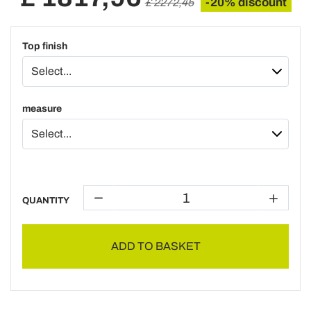
-20% discount
£ 2272,45
Top finish
measure
QUANTITY
ADD TO BASKET