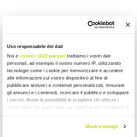
Wish List
Write your review
Print
Uso responsabile dei dati
Share
Noi e
i nostri 1022 partner
trattiamo i vostri dati
personali, ad esempio il vostro numero IP, utilizzando
tecnologie come i cookie per memorizzare e accedere
Wooden Extendable Dining Tables
alle informazioni sul vostro dispositivo al fine di
pubblicare annunci e contenuti personalizzati, misurare
gli annunci e i contenuti, ricercare il pubblico e sviluppare
i servizi. Avete la possibilità di scegliere chi utilizza i
vostri dati e per quali scopi. Le vostre scelte in materia di
privacy sono applicabili solo su questa proprietà digitale
in cui avete effettuato le vostre scelte. È possibile
Mostra dettagli
modificare o revocare il proprio consenso in qualsiasi
momento dalla Dichiarazione sui cookie o facendo clic