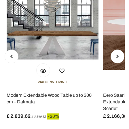
VIADURINI LIVING
Modern Extendable Wood Table up to 300
Eero Saarine
cm – Dalmata
Extendable i
Scarlet
£ 2.839,62
£ 2.166,38
- 20%
£ 3.549,53