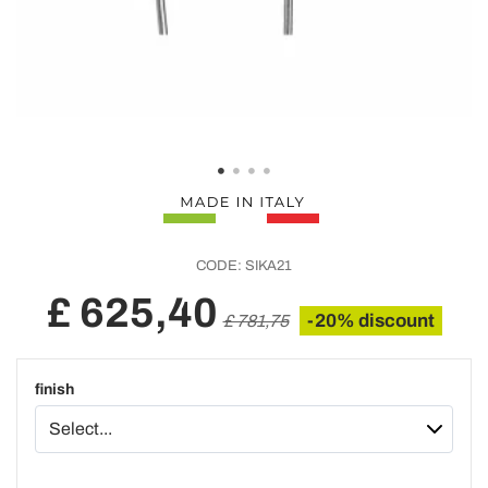
CODE:
SIKA21
£ 625,40
-20% discount
£ 781,75
finish