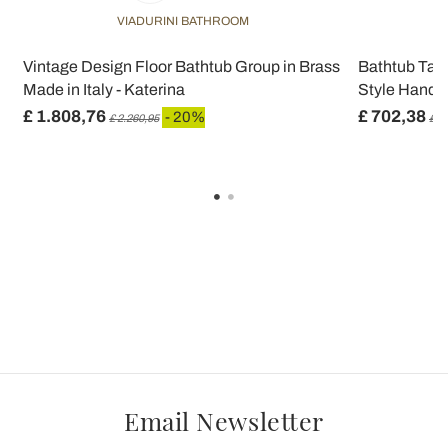
VIADURINI BATHROOM
Vintage Design Floor Bathtub Group in Brass
Bathtub Taps
Made in Italy - Katerina
Style Hand S
£ 1.808,76
£ 702,38
- 20%
£ 2.260,95
£ 8
Email Newsletter