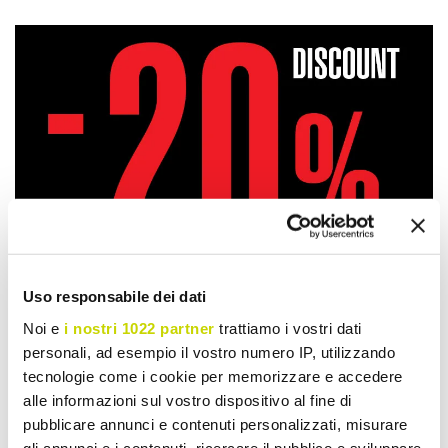
Uso responsabile dei dati
Noi e
i nostri 1022 partner
trattiamo i vostri dati
personali, ad esempio il vostro numero IP, utilizzando
tecnologie come i cookie per memorizzare e accedere
alle informazioni sul vostro dispositivo al fine di
Take advantage of it now!
pubblicare annunci e contenuti personalizzati, misurare
gli annunci e i contenuti, ricercare il pubblico e sviluppare