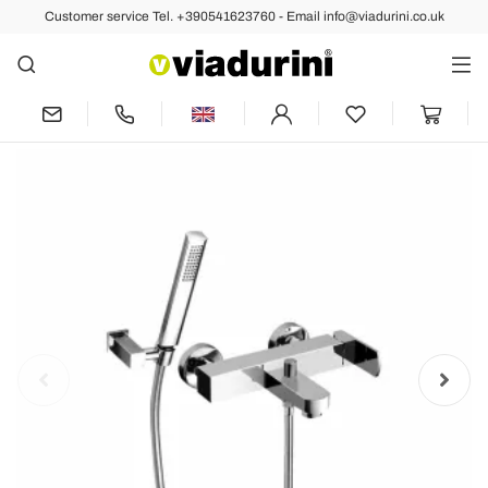
Customer service Tel. +390541623760 - Email info@viadurini.co.uk
Back
Previous
Next
External Mixer Tap for Bathtub Made in
Italy Brass - Sika