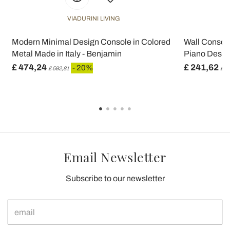
VIADURINI LIVING
t
Modern Minimal Design Console in Colored
Wall Console
Metal Made in Italy - Benjamin
Piano Design
£ 474,24
£ 241,62
- 20%
£ 592,81
£ 3
Email Newsletter
Subscribe to our newsletter