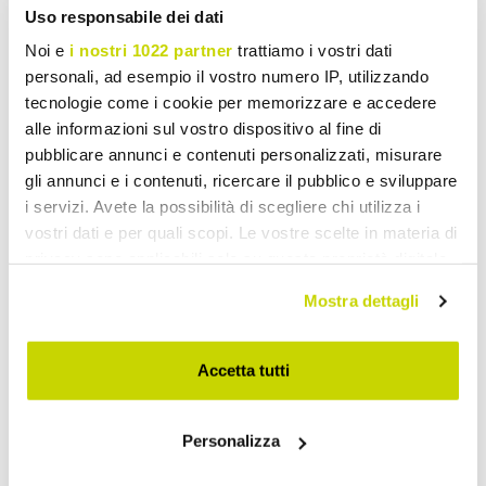
Uso responsabile dei dati
Noi e
i nostri 1022 partner
trattiamo i vostri dati
personali, ad esempio il vostro numero IP, utilizzando
tecnologie come i cookie per memorizzare e accedere
alle informazioni sul vostro dispositivo al fine di
pubblicare annunci e contenuti personalizzati, misurare
gli annunci e i contenuti, ricercare il pubblico e sviluppare
i servizi. Avete la possibilità di scegliere chi utilizza i
vostri dati e per quali scopi. Le vostre scelte in materia di
privacy sono applicabili solo su questa proprietà digitale
in cui avete effettuato le vostre scelte. È possibile
Mostra dettagli
modificare o revocare il proprio consenso in qualsiasi
momento dalla Dichiarazione sui cookie o facendo clic
sull'icona di attivazione della privacy.
Accetta tutti
Con il tuo consenso, vorremmo anche:
Personalizza
raccogliere informazioni sulla tua posizione
Take advantage of it now!
geografica, con un'approssimazione di qualche