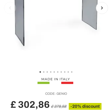
CODE:
GENIO
£ 302,86
-20% discount
£ 378,58