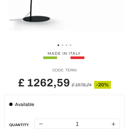
CODE:
TERNI
£ 1262,59
-20%
£ 1578,24
Available
QUANTITY