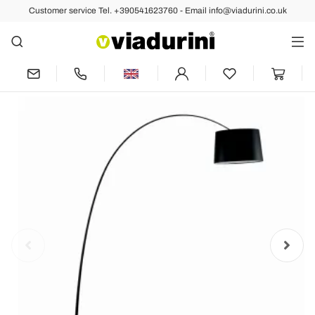
Customer service Tel. +390541623760 - Email info@viadurini.co.uk
Back
Previous
Next
Floor Lamp with Black Carbon Stem
Made in Italy - Terni