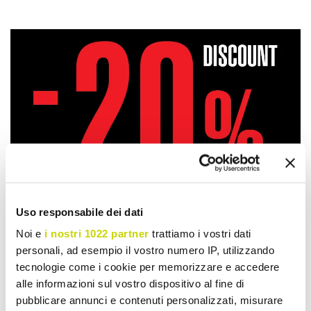
Uso responsabile dei dati
Noi e
i nostri 1022 partner
trattiamo i vostri dati
personali, ad esempio il vostro numero IP, utilizzando
tecnologie come i cookie per memorizzare e accedere
alle informazioni sul vostro dispositivo al fine di
Take advantage of it now!
pubblicare annunci e contenuti personalizzati, misurare