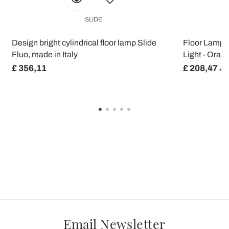
SLIDE
,
Design bright cylindrical floor lamp Slide
Floor Lamp i
Fluo, made in Italy
Light - Oran
£ 356,11
£ 208,47
£ 2
Email Newsletter