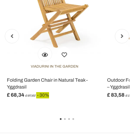
VIADURINI IN THE GARDEN
V
Folding Garden Chair in Natural Teak -
Outdoor Fold
Yggdrasil
– Yggdrasil
£ 68,34
£ 83,58
- 30%
£ 97,63
£ 119