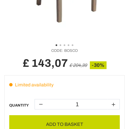
CODE:
BOSCO
£ 143,07
-30%
£ 204,39
Limited availability
QUANTITY
ADD TO BASKET