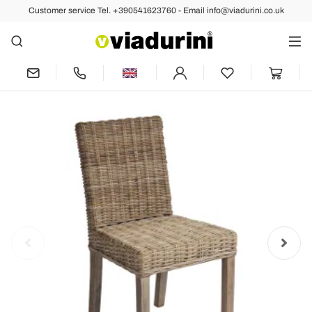
Customer service Tel. +390541623760 - Email info@viadurini.co.uk
Back
Previous
Next
Garden Chair Made of Wood and Fiber
in Gray Kubu - Bosco