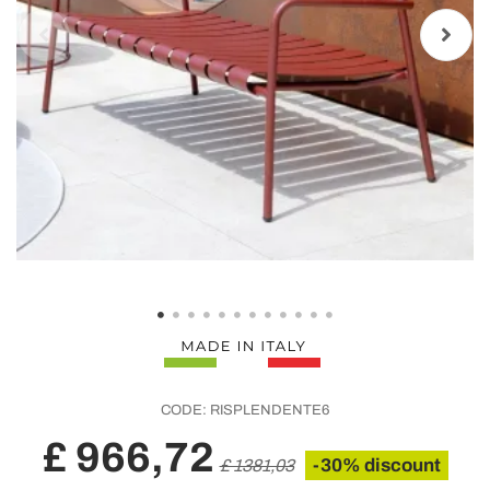
CODE:
RISPLENDENTE6
£ 966,72
-30% discount
£ 1381,03