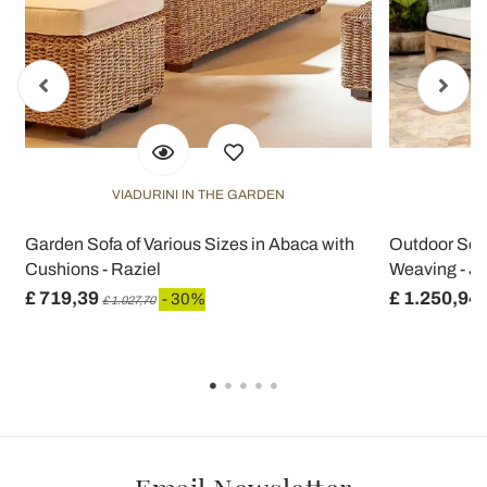
VIADURINI IN THE GARDEN
V
Garden Sofa of Various Sizes in Abaca with
Outdoor Sofa
Cushions - Raziel
Weaving - J
£ 719,39
£ 1.250,94
- 30%
£ 1.027,70