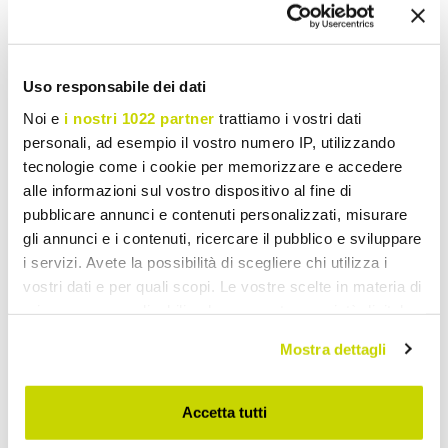
Share
Uso responsabile dei dati
Noi e
i nostri 1022 partner
trattiamo i vostri dati
Garden Sofas
personali, ad esempio il vostro numero IP, utilizzando
tecnologie come i cookie per memorizzare e accedere
alle informazioni sul vostro dispositivo al fine di
pubblicare annunci e contenuti personalizzati, misurare
gli annunci e i contenuti, ricercare il pubblico e sviluppare
i servizi. Avete la possibilità di scegliere chi utilizza i
vostri dati e per quali scopi. Le vostre scelte in materia di
privacy sono applicabili solo su questa proprietà digitale
in cui avete effettuato le vostre scelte. È possibile
Mostra dettagli
modificare o revocare il proprio consenso in qualsiasi
momento dalla Dichiarazione sui cookie o facendo clic
sull'icona di attivazione della privacy.
Accetta tutti