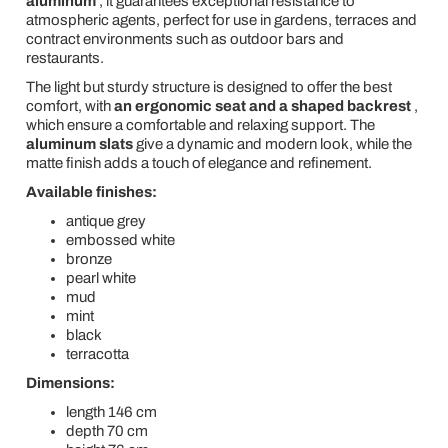
aluminum
, it guarantees exceptional resistance to
atmospheric agents, perfect for use in gardens, terraces and
contract environments such as outdoor bars and
restaurants.
The light but sturdy structure is designed to offer the best
comfort, with
an ergonomic seat and a shaped backrest
,
which ensure a comfortable and relaxing support. The
aluminum slats
give a dynamic and modern look, while the
matte finish adds a touch of elegance and refinement.
Available finishes:
antique grey
embossed white
bronze
pearl white
mud
mint
black
terracotta
Dimensions:
length 146 cm
depth 70 cm