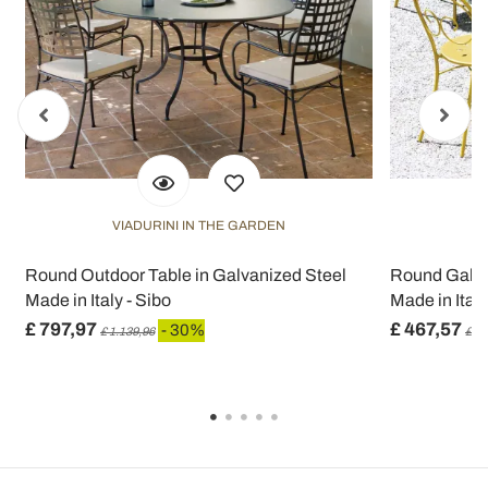
VIADURINI IN THE GARDEN
V
Round Outdoor Table in Galvanized Steel
Round Galva
Made in Italy - Sibo
Made in Italy
£ 797,97
£ 467,57
- 30%
£ 1.139,96
£ 66