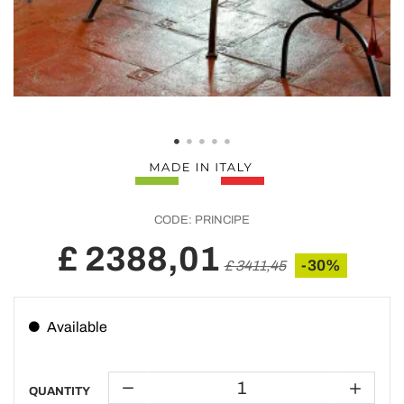
CODE:
PRINCIPE
£ 2388,01
-30%
£ 3411,45
Available
QUANTITY