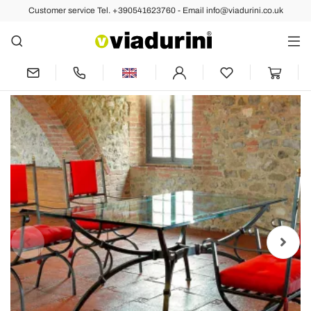
Customer service Tel. +390541623760 - Email info@viadurini.co.uk
Back
Previous
Next
Handcrafted Dining Table with Glass
Top Made in Italy - Principe