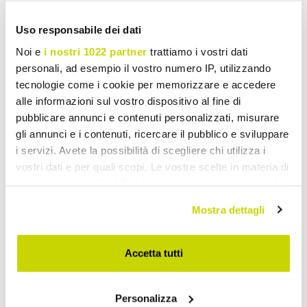
Modern Design Bookcases
Uso responsabile dei dati
Noi e
i nostri 1022 partner
trattiamo i vostri dati
personali, ad esempio il vostro numero IP, utilizzando
tecnologie come i cookie per memorizzare e accedere
alle informazioni sul vostro dispositivo al fine di
pubblicare annunci e contenuti personalizzati, misurare
gli annunci e i contenuti, ricercare il pubblico e sviluppare
i servizi. Avete la possibilità di scegliere chi utilizza i
vostri dati e per quali scopi. Le vostre scelte in materia di
privacy sono applicabili solo su questa proprietà digitale
in cui avete effettuato le vostre scelte. È possibile
Mostra dettagli
modificare o revocare il proprio consenso in qualsiasi
momento dalla Dichiarazione sui cookie o facendo clic
sull'icona di attivazione della privacy.
Accetta tutti
Con il tuo consenso, vorremmo anche:
Personalizza
raccogliere informazioni sulla tua posizione