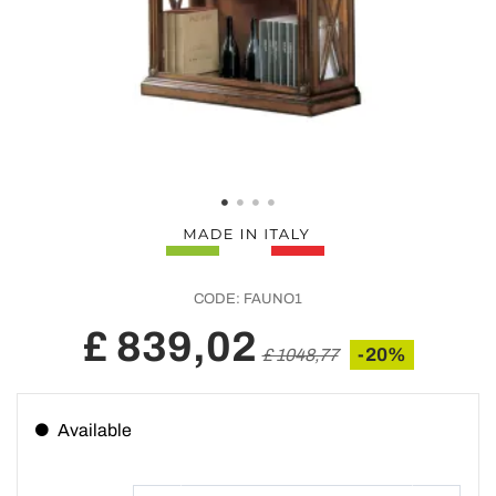
CODE:
FAUNO1
£ 839,02
-20%
£ 1048,77
Available