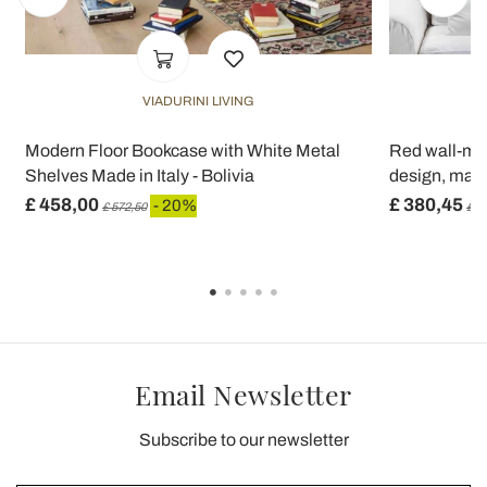
VIADURINI LIVING
Modern Floor Bookcase with White Metal
Red wall-mo
Shelves Made in Italy - Bolivia
design, made 
£ 458,00
£ 380,45
- 20%
£ 572,50
£ 4
Email Newsletter
Subscribe to our newsletter