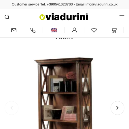
Customer service Tel. +390541623760 - Email info@viadurini.co.uk
Back
Previous
Next
High Bookcase with Wooden Structure
and Open Compartments Made in Italy -
Fauno