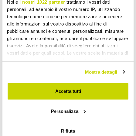
Noi e
i nostri 1022 partner
trattiamo i vostri dati
personali, ad esempio il vostro numero IP, utilizzando
tecnologie come i cookie per memorizzare e accedere
alle informazioni sul vostro dispositivo al fine di
pubblicare annunci e contenuti personalizzati, misurare
gli annunci e i contenuti, ricercare il pubblico e sviluppare
i servizi. Avete la possibilità di scegliere chi utilizza i
vostri dati e per quali scopi. Le vostre scelte in materia di
privacy sono applicabili solo su questa proprietà digitale
in cui avete effettuato le vostre scelte. È possibile
Mostra dettagli
modificare o revocare il proprio consenso in qualsiasi
momento dalla Dichiarazione sui cookie o facendo clic
sull'icona di attivazione della privacy.
Accetta tutti
Take advantage of it now!
Con il tuo consenso, vorremmo anche:
Personalizza
raccogliere informazioni sulla tua posizione
geografica, con un'approssimazione di qualche
metro,
Rifiuta
Identificare il tuo dispositivo, scansionandolo