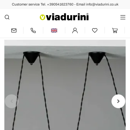
Customer service Tel. +390541623760 - Email info@viadurini.co.uk
Back
Previous
Next
Ceramic canopy for lamps, Battistea
975ST – Toscot composition