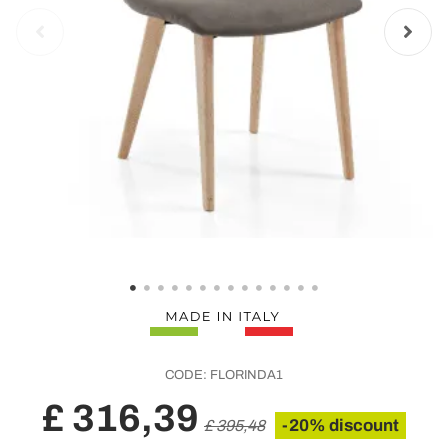
CODE:
FLORINDA1
£ 316,39
-20% discount
£ 395,48