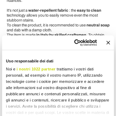
nuances.
It's not just a
water-repellent fabric
: the
easy to clean
technology allows you to easily remove even the most
stubborn stains.
To clean the product, it is recommended to use
neutral soap
and dab with a damp cloth.
The item is made
in Italy by skilled craftsmen.
To obtain
personalized advice and/or quotes, contact us using the "
Request Information
" form.
Uso responsabile dei dati
Request for information
Noi e
i nostri 1022 partner
trattiamo i vostri dati
personali, ad esempio il vostro numero IP, utilizzando
Reviews
tecnologie come i cookie per memorizzare e accedere
alle informazioni sul vostro dispositivo al fine di
pubblicare annunci e contenuti personalizzati, misurare
To write a review you must login
.
gli annunci e i contenuti, ricercare il pubblico e sviluppare
i servizi. Avete la possibilità di scegliere chi utilizza i
vostri dati e per quali scopi. Le vostre scelte in materia di