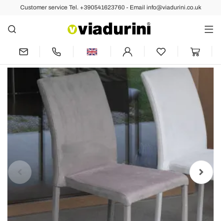
Customer service Tel. +390541623760 - Email info@viadurini.co.uk
Back
Previous
Next
Metal Dining Chair Covered in Colored
Econabuk, 4 Pieces - Anita