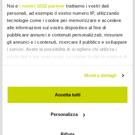
Noi e
i nostri 1022 partner
trattiamo i vostri dati
personali, ad esempio il vostro numero IP, utilizzando
tecnologie come i cookie per memorizzare e accedere
alle informazioni sul vostro dispositivo al fine di
pubblicare annunci e contenuti personalizzati, misurare
gli annunci e i contenuti, ricercare il pubblico e sviluppare
i servizi. Avete la possibilità di scegliere chi utilizza i
vostri dati e per quali scopi. Le vostre scelte in materia di
privacy sono applicabili solo su questa proprietà digitale
Take advantage of it now!
in cui avete effettuato le vostre scelte. È possibile
Mostra dettagli
modificare o revocare il proprio consenso in qualsiasi
momento dalla Dichiarazione sui cookie o facendo clic
sull'icona di attivazione della privacy.
Accetta tutti
Con il tuo consenso, vorremmo anche:
Personalizza
raccogliere informazioni sulla tua posizione
geografica, con un'approssimazione di qualche
metro,
Rifiuta