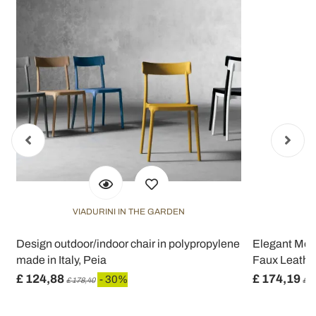
VIADURINI IN THE GARDEN
Design outdoor/indoor chair in polypropylene
Elegant Mod
made in Italy, Peia
Faux Leather
£ 124,88
£ 174,19
- 30%
£ 178,40
£ 2