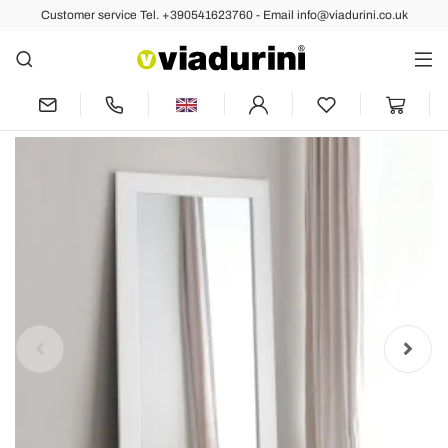
Customer service Tel. +390541623760 - Email info@viadurini.co.uk
Back
Previous
Next
Mirror with Frame in Different Finishes
Made in Italy - Belenus