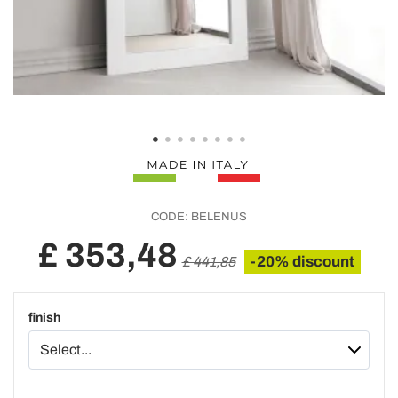
CODE:
BELENUS
£ 353,48
-20% discount
£ 441,85
finish