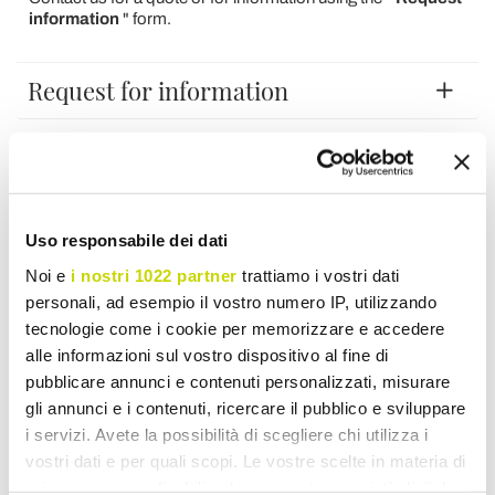
information
" form.
Request for information
Reviews
To write a review you must login
.
Uso responsabile dei dati
Noi e
i nostri 1022 partner
trattiamo i vostri dati
personali, ad esempio il vostro numero IP, utilizzando
tecnologie come i cookie per memorizzare e accedere
alle informazioni sul vostro dispositivo al fine di
pubblicare annunci e contenuti personalizzati, misurare
Wish List
Write your review
Print
gli annunci e i contenuti, ricercare il pubblico e sviluppare
i servizi. Avete la possibilità di scegliere chi utilizza i
Share
vostri dati e per quali scopi. Le vostre scelte in materia di
privacy sono applicabili solo su questa proprietà digitale