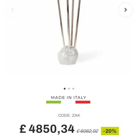
CODE:
ZAK
£ 4850,34
-20%
£ 6062,92