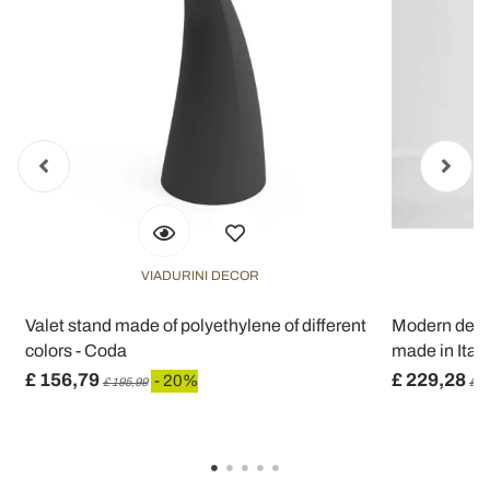
VIADURINI DECOR
Valet stand made of polyethylene of different
Modern desig
colors - Coda
made in Italy
£ 156,79
£ 229,28
- 20%
£ 195,99
£ 2