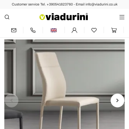
Customer service Tel. +390541623760 - Email info@viadurini.co.uk
Back
Previous
Next
Modern eco-leather dining room chair
made in Italy, Luigina