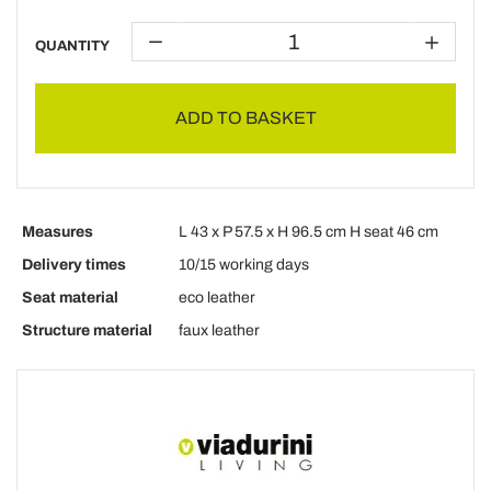
QUANTITY
ADD TO BASKET
Measures
L 43 x P 57.5 x H 96.5 cm H seat 46 cm
Delivery times
10/15 working days
Seat material
eco leather
Structure material
faux leather