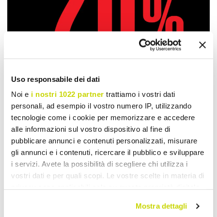
Uso responsabile dei dati
Noi e
i nostri 1022 partner
trattiamo i vostri dati
personali, ad esempio il vostro numero IP, utilizzando
tecnologie come i cookie per memorizzare e accedere
alle informazioni sul vostro dispositivo al fine di
Take advantage of it now!
pubblicare annunci e contenuti personalizzati, misurare
gli annunci e i contenuti, ricercare il pubblico e sviluppare
i servizi. Avete la possibilità di scegliere chi utilizza i
vostri dati e per quali scopi. Le vostre scelte in materia di
privacy sono applicabili solo su questa proprietà digitale
in cui avete effettuato le vostre scelte. È possibile
Mostra dettagli
modificare o revocare il proprio consenso in qualsiasi