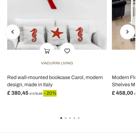
VIADURINI LIVING
Red wall-mounted bookcase Carol, modern
Modern Floo
design, made in Italy
Shelves Made 
£ 380,45
£ 458,00
- 20%
£ 475,56
£ 5