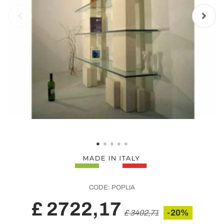
CODE:
POPLIA
£ 2722,17
-20%
£ 3402,71