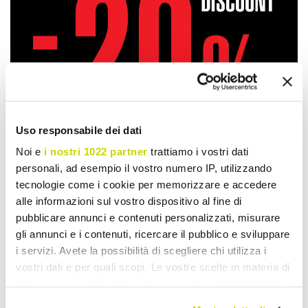
Uso responsabile dei dati
Noi e
i nostri 1022 partner
trattiamo i vostri dati
personali, ad esempio il vostro numero IP, utilizzando
tecnologie come i cookie per memorizzare e accedere
alle informazioni sul vostro dispositivo al fine di
pubblicare annunci e contenuti personalizzati, misurare
gli annunci e i contenuti, ricercare il pubblico e sviluppare
Take advantage of it now!
i servizi. Avete la possibilità di scegliere chi utilizza i
vostri dati e per quali scopi. Le vostre scelte in materia di
privacy sono applicabili solo su questa proprietà digitale
in cui avete effettuato le vostre scelte. È possibile