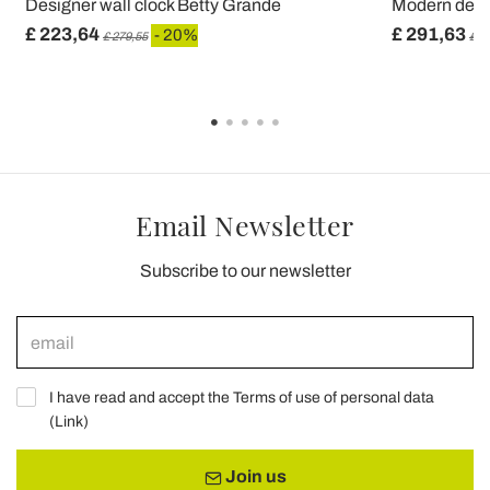
Designer wall clock Betty Grande
Modern desig
£ 223,64
£ 291,63
- 20%
£ 279,55
£ 3
Email Newsletter
Subscribe to our newsletter
I have read and accept the Terms of use of personal data
(
Link
)
Join us