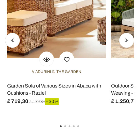
VIADURINI IN THE GARDEN
V
Garden Sofa of Various Sizes in Abaca with
Outdoor Sofa
Cushions - Raziel
Weaving - J
£ 719,30
£ 1.250,79
- 30%
£ 1.027,58