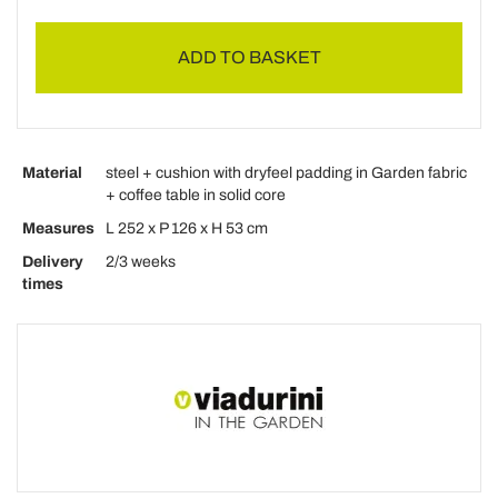
ADD TO BASKET
Material
steel + cushion with dryfeel padding in Garden fabric
+ coffee table in solid core
Measures
L 252 x P 126 x H 53 cm
Delivery
2/3 weeks
times