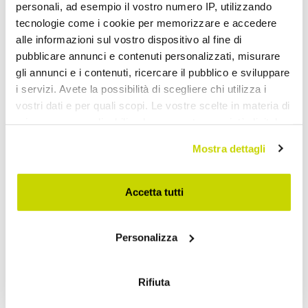
personali, ad esempio il vostro numero IP, utilizzando
tecnologie come i cookie per memorizzare e accedere
alle informazioni sul vostro dispositivo al fine di
pubblicare annunci e contenuti personalizzati, misurare
gli annunci e i contenuti, ricercare il pubblico e sviluppare
i servizi. Avete la possibilità di scegliere chi utilizza i
vostri dati e per quali scopi. Le vostre scelte in materia di
Take advantage of it now!
privacy sono applicabili solo su questa proprietà digitale
in cui avete effettuato le vostre scelte. È possibile
Mostra dettagli
modificare o revocare il proprio consenso in qualsiasi
momento dalla Dichiarazione sui cookie o facendo clic
sull'icona di attivazione della privacy.
Accetta tutti
Con il tuo consenso, vorremmo anche:
Personalizza
raccogliere informazioni sulla tua posizione
geografica, con un'approssimazione di qualche
metro,
Rifiuta
Identificare il tuo dispositivo, scansionandolo
attivamente alla ricerca di caratteristiche specifiche