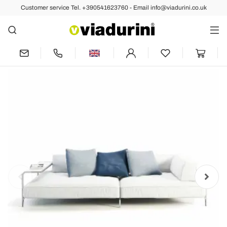
Customer service Tel. +390541623760 - Email info@viadurini.co.uk
Back
Previous
Next
Outdoor Sofa Upholstered in Modern
Design Fabric Made in Italy - Arkansas