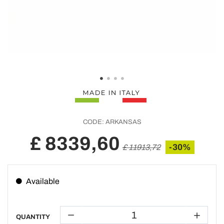
CODE:
ARKANSAS
£ 8339,60
-30%
£ 11913,72
Available
QUANTITY