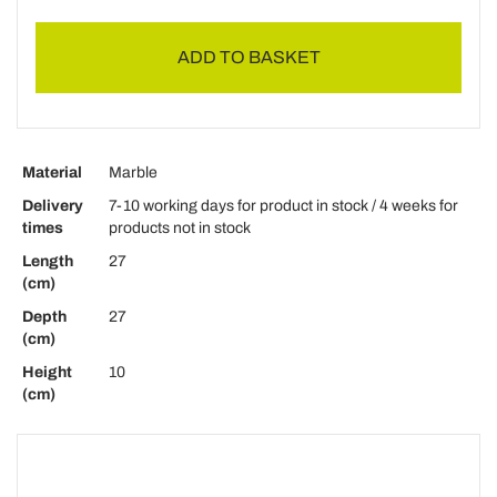
ADD TO BASKET
Material
Marble
Delivery
7-10 working days for product in stock / 4 weeks for
times
products not in stock
Length
27
(cm)
Depth
27
(cm)
Height
10
(cm)