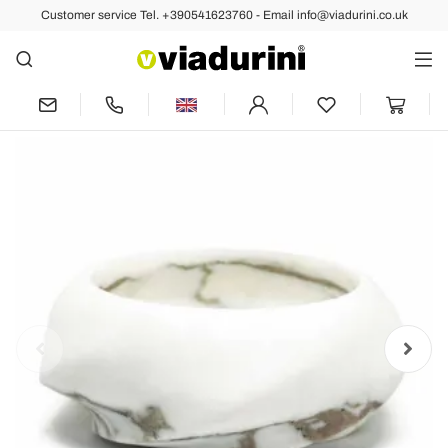
Customer service Tel. +390541623760 - Email info@viadurini.co.uk
Back
Previous
Next
Round Design Tray in Arabescato
Marble Made in Italy - Casimir