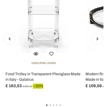
VIADURINI LIVING
Food Trolley in Transparent Plexiglass Made
Modern Roun
in Italy - Galatius
Made in Italy
£ 163,53
£ 109,58
- 20%
£ 204,42
£ 1