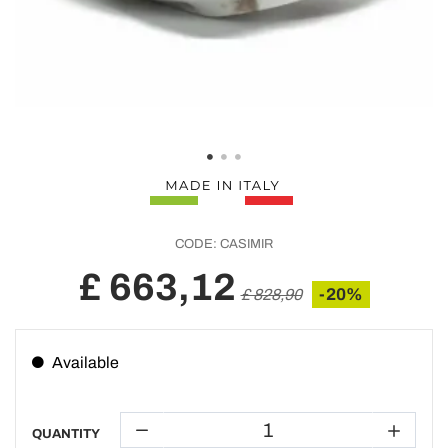
CODE:
CASIMIR
£ 663,12
-20%
£ 828,90
Available
QUANTITY