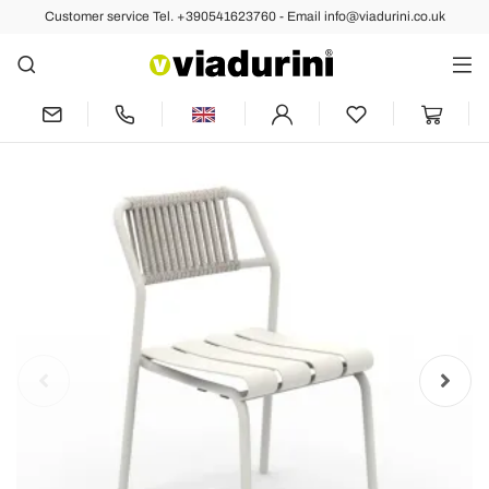
Customer service Tel. +390541623760 - Email info@viadurini.co.uk
Back
Previous
Next
Set of 2 Aluminum Garden Chairs and
Rope Back - Resplendent