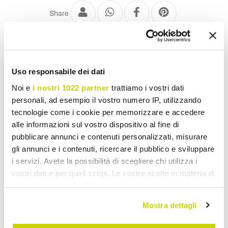
Share
Metal Garden Chairs
Uso responsabile dei dati
Noi e
i nostri 1022 partner
trattiamo i vostri dati
personali, ad esempio il vostro numero IP, utilizzando
tecnologie come i cookie per memorizzare e accedere
alle informazioni sul vostro dispositivo al fine di
pubblicare annunci e contenuti personalizzati, misurare
gli annunci e i contenuti, ricercare il pubblico e sviluppare
i servizi. Avete la possibilità di scegliere chi utilizza i
vostri dati e per quali scopi. Le vostre scelte in materia di
privacy sono applicabili solo su questa proprietà digitale
in cui avete effettuato le vostre scelte. È possibile
Mostra dettagli
modificare o revocare il proprio consenso in qualsiasi
momento dalla Dichiarazione sui cookie o facendo clic