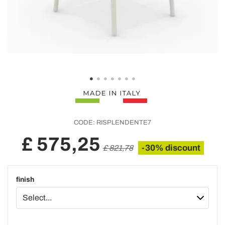
CODE:
RISPLENDENTE7
£ 575,25
-30% discount
£ 821,78
finish