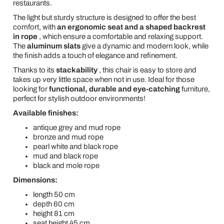
restaurants.
The light but sturdy structure is designed to offer the best
comfort, with
an ergonomic seat and a shaped backrest
in rope
, which ensure a comfortable and relaxing support.
The
aluminum slats
give a dynamic and modern look, while
the finish adds a touch of elegance and refinement.
Thanks to its
stackability
, this chair is easy to store and
takes up very little space when not in use. Ideal for those
looking for
functional, durable and eye-catching
furniture,
perfect for stylish outdoor environments!
Available finishes:
antique grey and mud rope
bronze and mud rope
pearl white and black rope
mud and black rope
black and mole rope
Dimensions:
length 50 cm
depth 60 cm
height 81 cm
seat height 45 cm