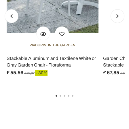
VIADURINI IN THE GARDEN
V
Stackable Aluminum and Textilene White or
Garden Chair
Gray Garden Chair - Floraforma
Stackable St
£ 55,56
£ 67,85
- 30%
£ 79,37
£ 96,9