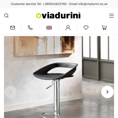
Customer service Tel. +390541623760 - Email info@viadurini.co.uk
Back
Next
Set of 2 metal and pvc stools Aldo,
modern design