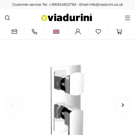
Customer service Tel. +390541623760 - Email info@viadurini.co.uk
Back
Previous
Next
Shower mixer with three outlets
diverter Made in Italy - Sika