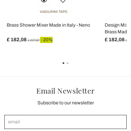
VIADURINI TAPS
Brass Shower Mixer Made in Italy - Neno
Design Mixer
Brass Made i
£ 182,08
£ 182,08
- 20%
£ 227,60
£ 2
Email Newsletter
Subscribe to our newsletter