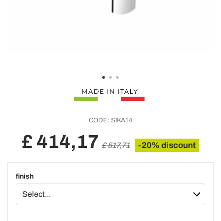
CODE:
SIKA14
£ 414,17
-20% discount
£ 517,71
finish