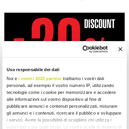
Uso responsabile dei dati
Noi e
i nostri 1022 partner
trattiamo i vostri dati
personali, ad esempio il vostro numero IP, utilizzando
tecnologie come i cookie per memorizzare e accedere
alle informazioni sul vostro dispositivo al fine di
pubblicare annunci e contenuti personalizzati, misurare
gli annunci e i contenuti, ricercare il pubblico e sviluppare
i servizi. Avete la possibilità di scegliere chi utilizza i
Take advantage of it now!
vostri dati e per quali scopi. Le vostre scelte in materia di