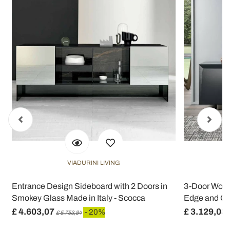
VIADURINI LIVING
Entrance Design Sideboard with 2 Doors in
3-Door Wood
Smokey Glass Made in Italy - Scocca
Edge and Ce
£ 4.603,07
£ 3.129,03
- 20%
£ 5.753,84