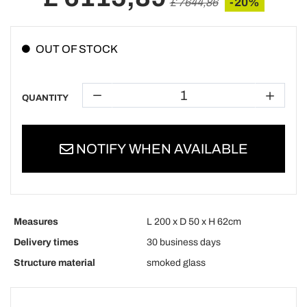
-20%
£ 7644,86
OUT OF STOCK
QUANTITY
NOTIFY WHEN AVAILABLE
Measures
L 200 x D 50 x H 62cm
Delivery times
30 business days
Structure material
smoked glass