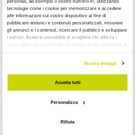
personali, ad esempio il vostro numero IP, utilizzando
tecnologie come i cookie per memorizzare e accedere
alle informazioni sul vostro dispositivo al fine di
pubblicare annunci e contenuti personalizzati, misurare
gli annunci e i contenuti, ricercare il pubblico e sviluppare
i servizi. Avete la possibilità di scegliere chi utilizza i
vostri dati e per quali scopi. Le vostre scelte in materia di
privacy sono applicabili solo su questa proprietà digitale
in cui avete effettuato le vostre scelte. È possibile
Mostra dettagli
modificare o revocare il proprio consenso in qualsiasi
momento dalla Dichiarazione sui cookie o facendo clic
Take advantage of it now!
sull'icona di attivazione della privacy.
Accetta tutti
Con il tuo consenso, vorremmo anche:
Personalizza
raccogliere informazioni sulla tua posizione
geografica, con un'approssimazione di qualche
metro,
Rifiuta
Identificare il tuo dispositivo, scansionandolo
attivamente alla ricerca di caratteristiche specifiche