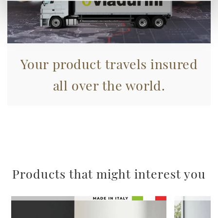
(impronte digitali).
Approfondisci come vengono elaborati i tuoi dati personali
e imposta le tue preferenze nella
sezione dettagli
. Puoi
modificare o ritirare il tuo consenso in qualsiasi momento
dalla Dichiarazione sui cookie.
Your product travels insured
Utilizziamo i cookie per personalizzare contenuti ed
all over the world.
annunci, per fornire funzionalità dei social media e per
analizzare il nostro traffico. Condividiamo inoltre
informazioni sul modo in cui utilizza il nostro sito con i
nostri partner che si occupano di analisi dei dati web,
pubblicità e social media, i quali potrebbero combinarle
con altre informazioni che ha fornito loro o che hanno
raccolto dal suo utilizzo dei loro servizi.
Products that might interest you