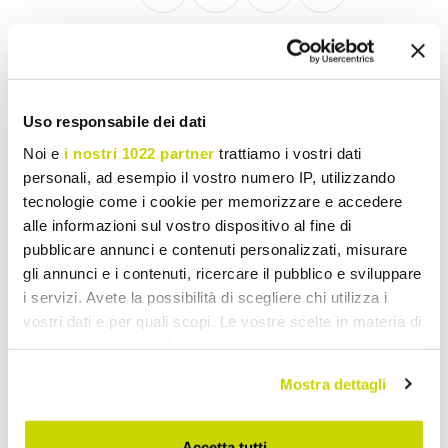
Cupboards and Sideboards
Uso responsabile dei dati
Noi e
i nostri 1022 partner
trattiamo i vostri dati
personali, ad esempio il vostro numero IP, utilizzando
tecnologie come i cookie per memorizzare e accedere
alle informazioni sul vostro dispositivo al fine di
pubblicare annunci e contenuti personalizzati, misurare
gli annunci e i contenuti, ricercare il pubblico e sviluppare
i servizi. Avete la possibilità di scegliere chi utilizza i
vostri dati e per quali scopi. Le vostre scelte in materia di
privacy sono applicabili solo su questa proprietà digitale
in cui avete effettuato le vostre scelte. È possibile
Mostra dettagli
modificare o revocare il proprio consenso in qualsiasi
momento dalla Dichiarazione sui cookie o facendo clic
sull'icona di attivazione della privacy.
Accetta tutti