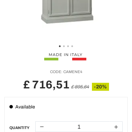
CODE:
CAMENE4
£ 716,51
-20%
£ 895,64
Available
QUANTITY