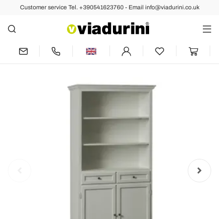
Customer service Tel. +390541623760 - Email info@viadurini.co.uk
Back
Previous
Next
Sideboard with 2 Doors, 2 Drawers and
2 Open Shelves Made in Italy - Camene