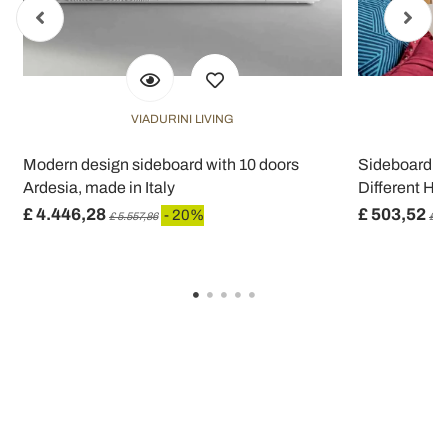
VIADURINI LIVING
Modern design sideboard with 10 doors
Sideboard wi
Ardesia, made in Italy
Different Han
£ 4.446,28
£ 503,52
- 20%
£ 5.557,86
£ 6