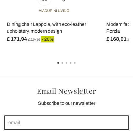
VIADURINI LIVING
Dining chair Lappola, with eco-leather
Modern fabric
upholstery, modern design
Porzia
£ 171,94
£ 168,01
- 20%
£ 214,93
£ 2
Email Newsletter
Subscribe to our newsletter