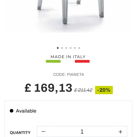
CODE:
PIANETA
£ 169,13
-20%
£ 211,42
Available
QUANTITY