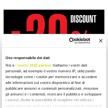
Uso responsabile dei dati
Noi e
i nostri 1022 partner
trattiamo i vostri dati
personali, ad esempio il vostro numero IP, utilizzando
tecnologie come i cookie per memorizzare e accedere
alle informazioni sul vostro dispositivo al fine di
pubblicare annunci e contenuti personalizzati, misurare
gli annunci e i contenuti, ricercare il pubblico e sviluppare
i servizi. Avete la possibilità di scegliere chi utilizza i
Take advantage of it now!
vostri dati e per quali scopi. Le vostre scelte in materia di