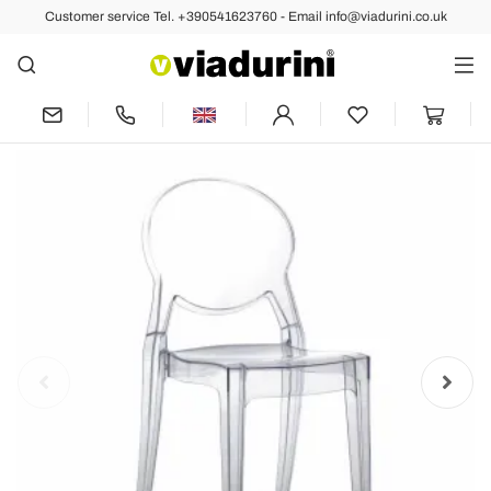
Customer service Tel. +390541623760 - Email info@viadurini.co.uk
Back
Previous
Next
Indoor or Outdoor Stackable Chair in
Transparent Polycarbonate – Pianeta