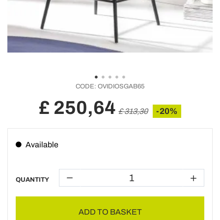
CODE:
OVIDIOSGAB65
£ 250,64
-20%
£ 313,30
Available
QUANTITY
ADD TO BASKET