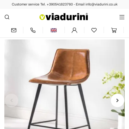
Customer service Tel. +390541623760 - Email info@viadurini.co.uk
Back
Previous
Next
4 Leg Base Stool, H 65 in Eco-Leather
and Black Base - Ovidio