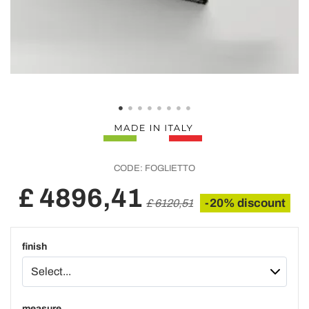
CODE:
FOGLIETTO
£ 4896,41
-20% discount
£ 6120,51
finish
measure