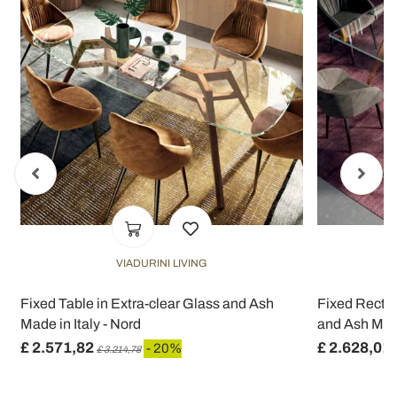
VIADURINI LIVING
Fixed Table in Extra-clear Glass and Ash
Fixed Rectan
Made in Italy - Nord
and Ash Made
£ 2.571,82
£ 2.628,01
- 20%
£ 3.214,78