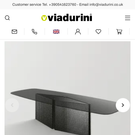
Customer service Tel. +390541623760 - Email info@viadurini.co.uk
Back
Previous
Next
Table with shaped glass top and fused
glass and metal base - Foglietto