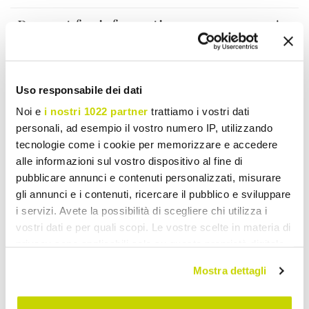
Request for information
Reviews
Uso responsabile dei dati
Noi e
i nostri 1022 partner
trattiamo i vostri dati
To write a review you must login
.
personali, ad esempio il vostro numero IP, utilizzando
tecnologie come i cookie per memorizzare e accedere
alle informazioni sul vostro dispositivo al fine di
pubblicare annunci e contenuti personalizzati, misurare
gli annunci e i contenuti, ricercare il pubblico e sviluppare
Wish List
Write your review
Print
i servizi. Avete la possibilità di scegliere chi utilizza i
vostri dati e per quali scopi. Le vostre scelte in materia di
privacy sono applicabili solo su questa proprietà digitale
Share
in cui avete effettuato le vostre scelte. È possibile
Mostra dettagli
modificare o revocare il proprio consenso in qualsiasi
momento dalla Dichiarazione sui cookie o facendo clic
Wall Shelves