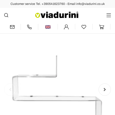
Customer service Tel. +390541623760 - Email info@viadurini.co.uk
Back
Previous
Next
Transparent Plexiglass Object Shelf
Made in Italy - Mufasa