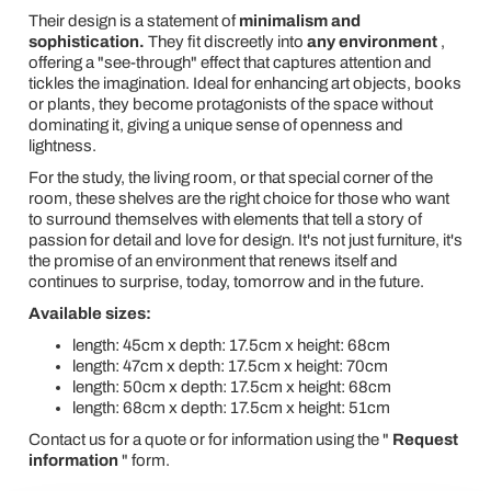
Their design is a statement of
minimalism and
sophistication.
They fit discreetly into
any environment
,
offering a "see-through" effect that captures attention and
tickles the imagination. Ideal for enhancing art objects, books
or plants, they become protagonists of the space without
dominating it, giving a unique sense of openness and
lightness.
For the study, the living room, or that special corner of the
room, these shelves are the right choice for those who want
to surround themselves with elements that tell a story of
passion for detail and love for design. It's not just furniture, it's
the promise of an environment that renews itself and
continues to surprise, today, tomorrow and in the future.
Available sizes:
length: 45cm x depth: 17.5cm x height: 68cm
length: 47cm x depth: 17.5cm x height: 70cm
length: 50cm x depth: 17.5cm x height: 68cm
length: 68cm x depth: 17.5cm x height: 51cm
Contact us for a quote or for information using the "
Request
information
" form.