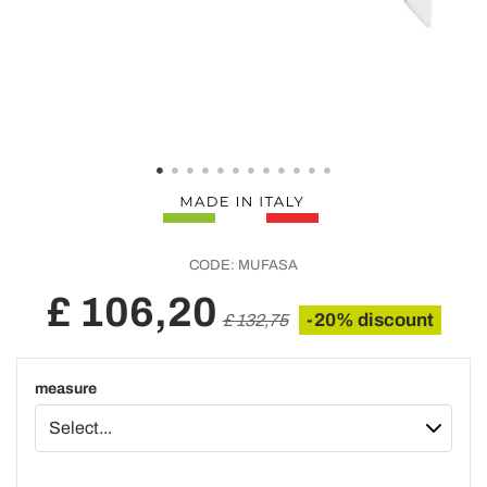
CODE:
MUFASA
£ 106,20
-20% discount
£ 132,75
measure