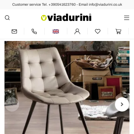
Customer service Tel. +390541623760 - Email info@viadurini.co.uk
Back
Previous
Next
Upholstered Dining Room Chair in Faux
Leather with Black Legs, 2 Pieces - Edda