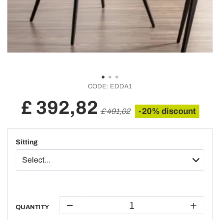
CODE:
EDDA1
£ 392,82
-20% discount
£ 491,02
Sitting
QUANTITY