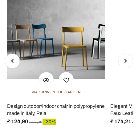
VIADURINI IN THE GARDEN
Design outdoor/indoor chair in polypropylene
Elegant Mod
made in Italy, Peia
Faux Leather
£ 124,90
£ 174,21
- 30%
£ 178,42
£ 2