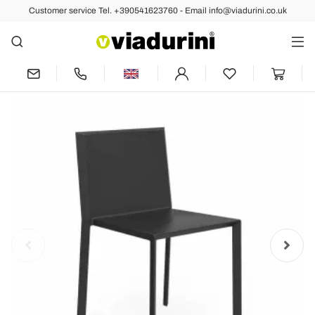
Customer service Tel. +390541623760 - Email info@viadurini.co.uk
Back
Previous
Next
Vondom Quartz outdoor stackable
chair, modern design, 4 pieces