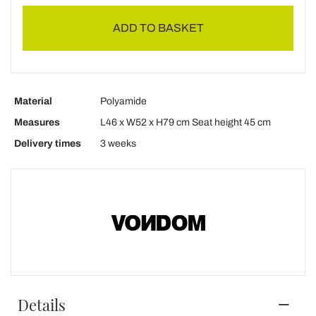
ADD TO BASKET
Material
Polyamide
Measures
L46 x W52 x H79 cm Seat height 45 cm
Delivery times
3 weeks
Details