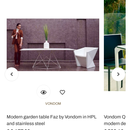
Utilizziamo i cookie per personalizzare contenuti ed
annunci, per fornire funzionalità dei social media e per
analizzare il nostro traffico. Condividiamo inoltre
informazioni sul modo in cui utilizza il nostro sito con i
nostri partner che si occupano di analisi dei dati web,
pubblicità e social media, i quali potrebbero combinarle
con altre informazioni che ha fornito loro o che hanno
raccolto dal suo utilizzo dei loro servizi.
VONDOM
n
Modern garden table Faz by Vondom in HPL
Vondom Quart
and stainless steel
modern desig