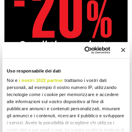
Uso responsabile dei dati
Noi e
i nostri 1022 partner
trattiamo i vostri dati
Take advantage of it now!
personali, ad esempio il vostro numero IP, utilizzando
tecnologie come i cookie per memorizzare e accedere
alle informazioni sul vostro dispositivo al fine di
pubblicare annunci e contenuti personalizzati, misurare
gli annunci e i contenuti, ricercare il pubblico e sviluppare
i servizi. Avete la possibilità di scegliere chi utilizza i
vostri dati e per quali scopi. Le vostre scelte in materia di