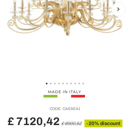
CODE:
CASSEA1
£ 7120,42
-20% discount
£ 8900,52