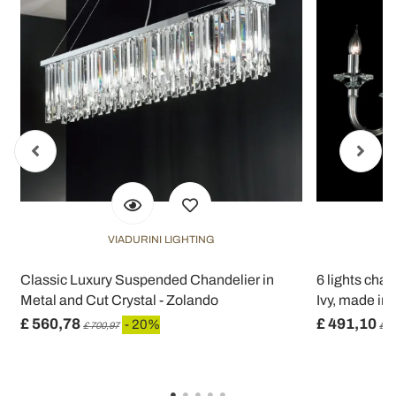
VIADURINI LIGHTING
Classic Luxury Suspended Chandelier in
6 lights chan
Metal and Cut Crystal - Zolando
Ivy, made in I
£ 560,78
£ 491,10
- 20%
£ 700,97
£ 6