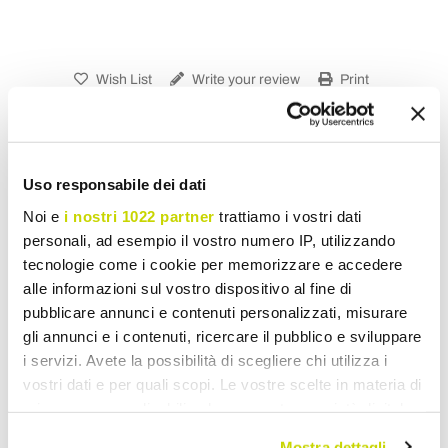
Wish List
Write your review
Print
Share
Uso responsabile dei dati
Noi e
i nostri 1022 partner
trattiamo i vostri dati
Classic Chandeliers
personali, ad esempio il vostro numero IP, utilizzando
tecnologie come i cookie per memorizzare e accedere
alle informazioni sul vostro dispositivo al fine di
pubblicare annunci e contenuti personalizzati, misurare
gli annunci e i contenuti, ricercare il pubblico e sviluppare
i servizi. Avete la possibilità di scegliere chi utilizza i
vostri dati e per quali scopi. Le vostre scelte in materia di
privacy sono applicabili solo su questa proprietà digitale
in cui avete effettuato le vostre scelte. È possibile
Mostra dettagli