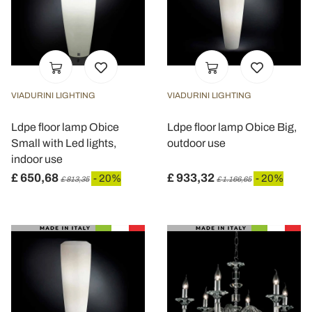
VIADURINI LIGHTING
VIADURINI LIGHTING
Ldpe floor lamp Obice
Ldpe floor lamp Obice Big,
Small with Led lights,
outdoor use
indoor use
£ 650,68
£ 933,32
- 20%
- 20%
£ 813,35
£ 1.166,65