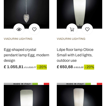
VIADURINI LIGHTING
VIADURINI LIGHTING
Egg-shaped crystal
Ldpe floor lamp Obice
pendant lamp Egg, modern
Small with Led lights,
design
outdoor use
£ 1.055,81
£ 650,68
- 20%
- 20%
£ 1.319,77
£ 813,35