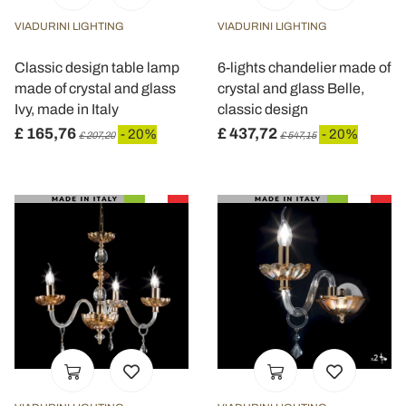
annunci, per fornire funzionalità dei social media e per
analizzare il nostro traffico. Condividiamo inoltre
VIADURINI LIGHTING
VIADURINI LIGHTING
informazioni sul modo in cui utilizza il nostro sito con i
Classic design table lamp
6-lights chandelier made of
nostri partner che si occupano di analisi dei dati web,
made of crystal and glass
crystal and glass Belle,
pubblicità e social media, i quali potrebbero combinarle
Ivy, made in Italy
classic design
con altre informazioni che ha fornito loro o che hanno
£ 165,76
£ 437,72
- 20%
- 20%
raccolto dal suo utilizzo dei loro servizi.
£ 207,20
£ 547,15