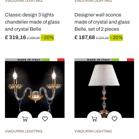
VIADURINI LIGHTING
VIADURINI LIGHTING
Classic design 3 lights
Designer wall sconce
chandelier made of glass
made of crystal and glass
and crystal Belle
Belle, set of 2 pieces
£ 319,16
£ 187,68
- 20%
- 20%
£ 398,95
£ 234,59
VIADURINI LIGHTING
VIADURINI LIGHTING