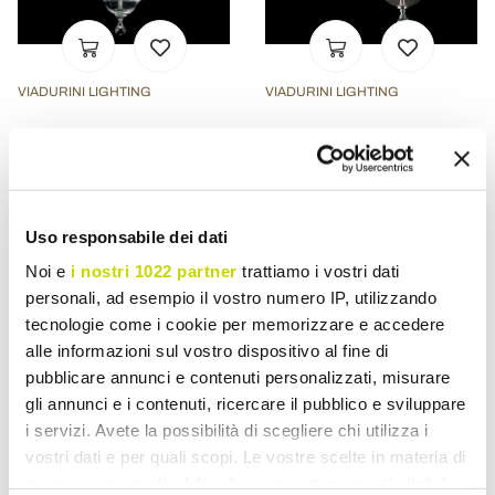
VIADURINI LIGHTING
VIADURINI LIGHTING
Classic 3 lights pendant
Designer wall sconce
lamp made of glass and
made of glass and crystal
crystal Ivy
Ivy, made in Italy
£ 365,24
£ 110,13
- 20%
- 20%
£ 456,55
£ 137,67
Uso responsabile dei dati
Noi e
i nostri 1022 partner
trattiamo i vostri dati
personali, ad esempio il vostro numero IP, utilizzando
tecnologie come i cookie per memorizzare e accedere
alle informazioni sul vostro dispositivo al fine di
pubblicare annunci e contenuti personalizzati, misurare
gli annunci e i contenuti, ricercare il pubblico e sviluppare
i servizi. Avete la possibilità di scegliere chi utilizza i
vostri dati e per quali scopi. Le vostre scelte in materia di
privacy sono applicabili solo su questa proprietà digitale