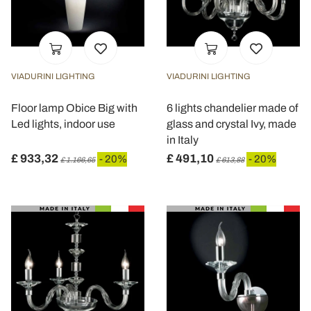
VIADURINI LIGHTING
VIADURINI LIGHTING
Floor lamp Obice Big with
6 lights chandelier made of
Led lights, indoor use
glass and crystal Ivy, made
in Italy
£ 933,32
£ 491,10
- 20%
- 20%
£ 1.166,65
£ 613,88