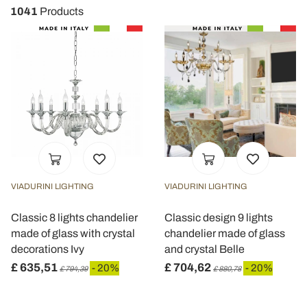
1041
Products
VIADURINI LIGHTING
VIADURINI LIGHTING
Classic 8 lights chandelier
Classic design 9 lights
made of glass with crystal
chandelier made of glass
decorations Ivy
and crystal Belle
£ 635,51
£ 704,62
- 20%
- 20%
£ 794,39
£ 880,78