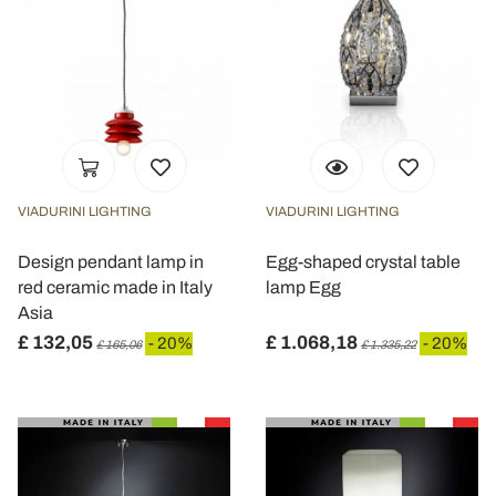
VIADURINI LIGHTING
VIADURINI LIGHTING
Design pendant lamp in
Egg-shaped crystal table
red ceramic made in Italy
lamp Egg
Asia
£ 132,05
£ 1.068,18
- 20%
- 20%
£ 165,06
£ 1.335,22