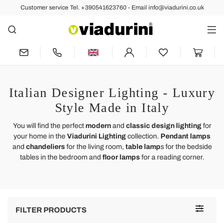
Customer service Tel. +390541623760 - Email info@viadurini.co.uk
Italian Designer Lighting - Luxury
Style Made in Italy
You will find the perfect
modern
and
classic design lighting
for
your home in the
Viadurini Lighting
collection.
Pendant lamps
and
chandeliers
for the living room,
table lamp
s for the bedside
tables in the bedroom and
floor lamps
for a reading corner.
Toggle
FILTER PRODUCTS
navigat