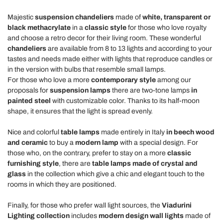
Majestic
suspension chandeliers
made of
white, transparent or
black methacrylate
in a
classic style
for those who love royalty
and choose a retro decor for their living room. These wonderful
chandeliers
are available from 8 to 13 lights and according to your
tastes and needs made either with lights that reproduce candles or
in the version with bulbs that resemble small lamps.
For those who love a more
contemporary style
among our
proposals for
suspension lamps
there are two-tone lamps
in
painted steel
with customizable color. Thanks to its half-moon
shape, it ensures that the light is spread evenly.
Nice and colorful
table lamps
made entirely in Italy
in beech wood
and ceramic
to buy a
modern lamp
with a special design. For
those who, on the contrary, prefer to stay on a more
classic
furnishing style
, there are
table lamps made of crystal and
glass
in the collection which give a chic and elegant touch to the
rooms in which they are positioned.
Finally, for those who prefer wall light sources, the
Viadurini
Lighting collection
includes
modern design wall lights
made of