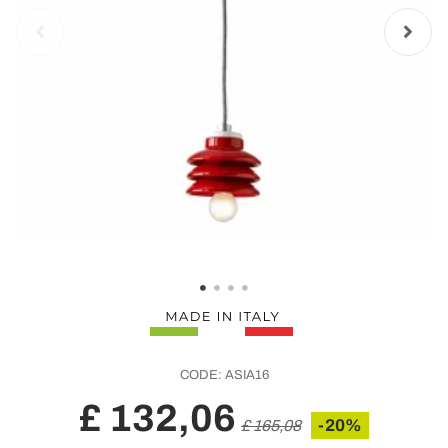
CODE:
ASIA16
£ 132,06
-20%
£ 165,08