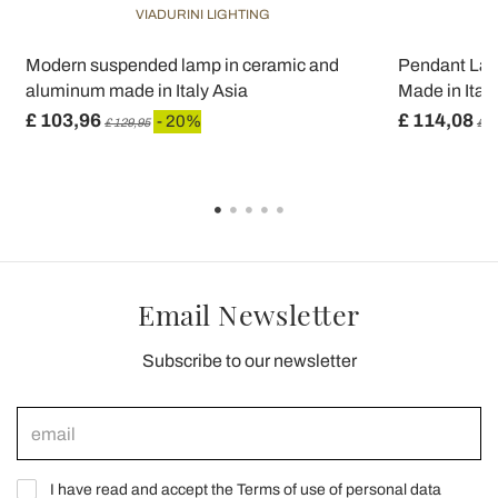
VIADURINI LIGHTING
Modern suspended lamp in ceramic and
Pendant Lam
aluminum made in Italy Asia
Made in Italy 
£ 103,96
£ 114,08
- 20%
£ 129,95
£ 1
Email Newsletter
Subscribe to our newsletter
I have read and accept the Terms of use of personal data