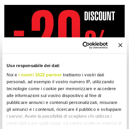
Uso responsabile dei dati
Noi e
i nostri 1022 partner
trattiamo i vostri dati
personali, ad esempio il vostro numero IP, utilizzando
tecnologie come i cookie per memorizzare e accedere
alle informazioni sul vostro dispositivo al fine di
pubblicare annunci e contenuti personalizzati, misurare
gli annunci e i contenuti, ricercare il pubblico e sviluppare
Take advantage of it now!
i servizi. Avete la possibilità di scegliere chi utilizza i
vostri dati e per quali scopi. Le vostre scelte in materia di