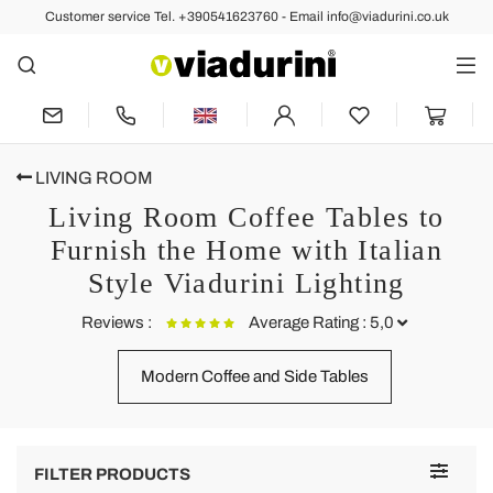
Customer service Tel. +390541623760 - Email info@viadurini.co.uk
LIVING ROOM
Living Room Coffee Tables to
Furnish the Home with Italian
Style Viadurini Lighting
Reviews :
Average Rating : 5,0
Modern Coffee and Side Tables
Modern multicolored plexiglass coffee table made in Italy, Otto
S
t
Questo tavolino mi ricorda l'effetto di una tovaglia. Bellissimo colore e
P
forma un elemento d'arredo veramente ben riuscito.
Toggle
c
FILTER PRODUCTS
l