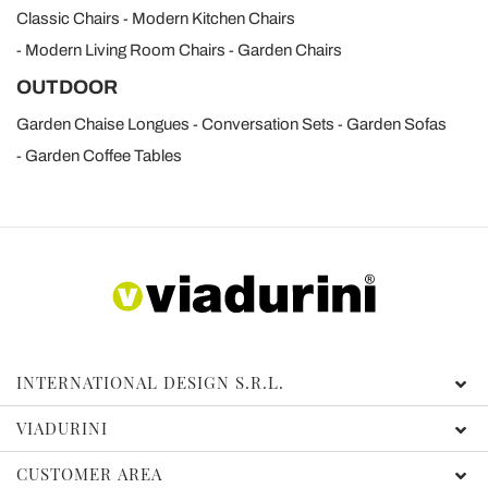
analizzare il nostro traffico. Condividiamo inoltre
Classic Chairs
Modern Kitchen Chairs
informazioni sul modo in cui utilizza il nostro sito con i
Modern Living Room Chairs
Garden Chairs
nostri partner che si occupano di analisi dei dati web,
OUTDOOR
pubblicità e social media, i quali potrebbero combinarle
con altre informazioni che ha fornito loro o che hanno
Garden Chaise Longues
Conversation Sets
Garden Sofas
raccolto dal suo utilizzo dei loro servizi.
Garden Coffee Tables
INTERNATIONAL DESIGN S.R.L.
VIADURINI
CUSTOMER AREA