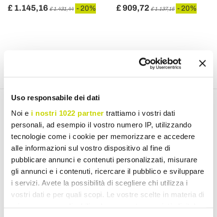
£ 1.145,16
£ 909,72
- 20%
- 20%
£ 1.431,44
£ 1.137,15
Uso responsabile dei dati
Email Newsletter
Noi e
i nostri 1022 partner
trattiamo i vostri dati
personali, ad esempio il vostro numero IP, utilizzando
Subscribe to our newsletter
tecnologie come i cookie per memorizzare e accedere
alle informazioni sul vostro dispositivo al fine di
pubblicare annunci e contenuti personalizzati, misurare
gli annunci e i contenuti, ricercare il pubblico e sviluppare
i servizi. Avete la possibilità di scegliere chi utilizza i
I have read and accept the Terms of use of personal data
vostri dati e per quali scopi. Le vostre scelte in materia di
(
Link
)
privacy sono applicabili solo su questa proprietà digitale