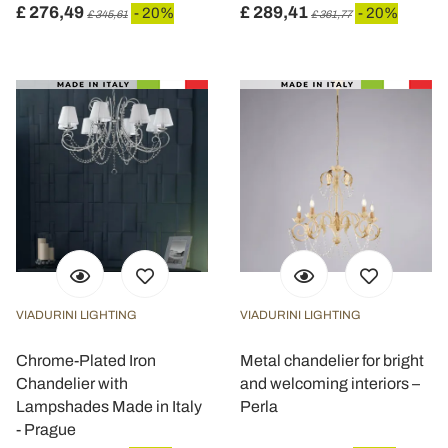
£ 276,49
£ 289,41
- 20%
- 20%
£ 345,61
£ 361,77
VIADURINI LIGHTING
VIADURINI LIGHTING
Chrome-Plated Iron
Metal chandelier for bright
Chandelier with
and welcoming interiors –
Lampshades Made in Italy
Perla
- Prague