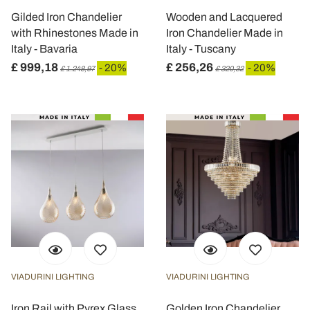
Gilded Iron Chandelier
Wooden and Lacquered
with Rhinestones Made in
Iron Chandelier Made in
Italy - Bavaria
Italy - Tuscany
£ 999,18
£ 256,26
- 20%
- 20%
£ 1.248,97
£ 320,32
VIADURINI LIGHTING
VIADURINI LIGHTING
Iron Rail with Pyrex Glass
Golden Iron Chandelier