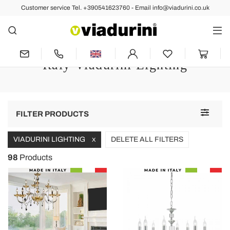
Customer service Tel. +390541623760 - Email info@viadurini.co.uk
Chandeliers
Classic Chandelier for Living
Room and Dining Room - Made in
Italy Viadurini Lighting
Toggle
FILTER PRODUCTS
navigat
VIADURINI LIGHTING
DELETE ALL FILTERS
X
98
Products