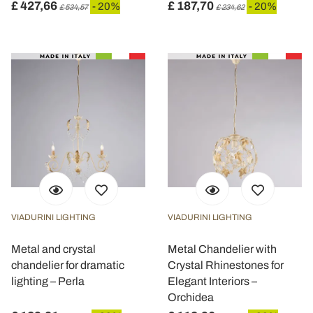
£ 427,66
£ 187,70
- 20%
- 20%
£ 534,57
£ 234,62
VIADURINI LIGHTING
VIADURINI LIGHTING
Metal and crystal
Metal Chandelier with
chandelier for dramatic
Crystal Rhinestones for
lighting – Perla
Elegant Interiors –
Orchidea