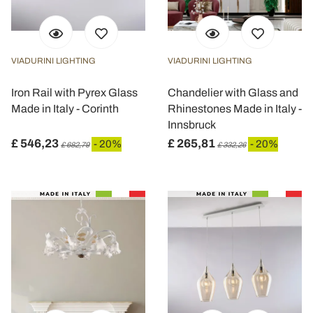
VIADURINI LIGHTING
VIADURINI LIGHTING
Iron Rail with Pyrex Glass
Chandelier with Glass and
Made in Italy - Corinth
Rhinestones Made in Italy -
Innsbruck
£ 546,23
£ 265,81
- 20%
- 20%
£ 682,79
£ 332,26