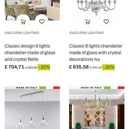
VIADURINI LIGHTING
VIADURINI LIGHTING
Classic design 9 lights
Classic 8 lights chandelier
chandelier made of glass
made of glass with crystal
and crystal Belle
decorations Ivy
£ 704,71
£ 635,58
- 20%
- 20%
£ 880,88
£ 794,48