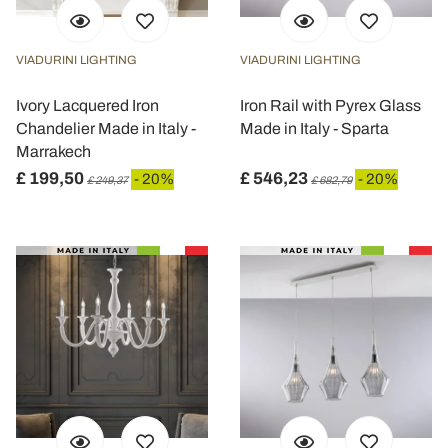
VIADURINI LIGHTING
VIADURINI LIGHTING
Ivory Lacquered Iron
Iron Rail with Pyrex Glass
Chandelier Made in Italy -
Made in Italy - Sparta
Marrakech
£ 199,50
£ 546,23
- 20%
- 20%
£ 249,37
£ 682,79