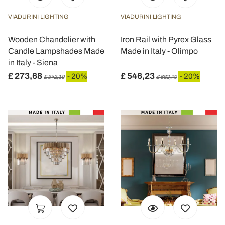
VIADURINI LIGHTING
VIADURINI LIGHTING
Wooden Chandelier with
Iron Rail with Pyrex Glass
Candle Lampshades Made
Made in Italy - Olimpo
in Italy - Siena
£ 273,68
£ 546,23
- 20%
- 20%
£ 342,10
£ 682,79