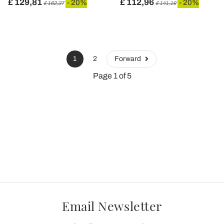
£ 129,81
£ 112,96
- 20%
- 20%
£ 162,27
£ 141,19
1
2
Forward
Page 1 of 5
Email Newsletter