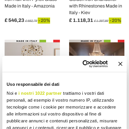
Made in Italy - Amazonia
with Rhinestones Made in
Italy - Kiev
£ 546,23
£ 1.118,31
- 20%
- 20%
£ 682,79
£ 1.397,89
Uso responsabile dei dati
Noi e
i nostri 1022 partner
trattiamo i vostri dati
personali, ad esempio il vostro numero IP, utilizzando
tecnologie come i cookie per memorizzare e accedere
VIADURINI LIGHTING
VIADURINI LIGHTING
alle informazioni sul vostro dispositivo al fine di
White or Ivory Lacquered
Gilded Iron Chandelier
pubblicare annunci e contenuti personalizzati, misurare
Iron Chandelier Made in
with Rhinestones Made in
gli annunci e i contenuti, ricercare il pubblico e sviluppare