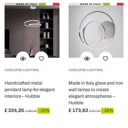
VIADURINI LIGHTING
VIADURINI LIGHTING
Handcrafted metal
Made in Italy glass and iron
pendant lamp for elegant
wall lamps to create
interiors – Hubble
elegant atmospheres –
Hubble
£ 224,20
£ 173,63
- 20%
- 20%
£ 280,25
£ 217,03