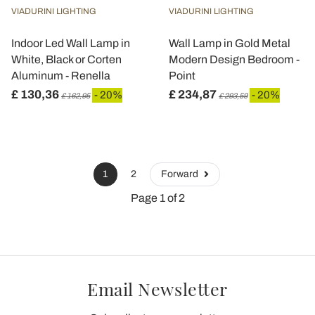
VIADURINI LIGHTING
VIADURINI LIGHTING
Indoor Led Wall Lamp in
Wall Lamp in Gold Metal
White, Black or Corten
Modern Design Bedroom -
Aluminum - Renella
Point
£ 130,36
£ 234,87
- 20%
- 20%
£ 162,95
£ 293,59
1
2
Forward
Page 1 of 2
Email Newsletter