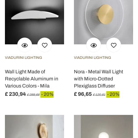
VIADURINI LIGHTING
VIADURINI LIGHTING
Wall Light Made of
Nora - Metal Wall Light
Recyclable Aluminum in
with Micro-Dotted
Various Colors - Mila
Plexiglass Diffuser
£ 230,94
£ 96,65
- 20%
- 20%
£ 288,68
£ 120,81