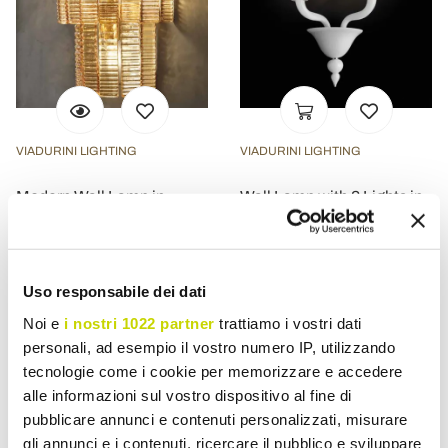
VIADURINI LIGHTING
VIADURINI LIGHTING
Modern Wall Lamp in
Wall Lamp with 2 Lights in
Luxury Handcrafted Glass
Handcrafted Venice Glass -
Made in Italy - Valadier
Ismail
£ 1.592,43
£ 724,85
- 20%
- 20%
£ 1.990,54
£ 906,07
Uso responsabile dei dati
Noi e
i nostri 1022 partner
trattiamo i vostri dati
personali, ad esempio il vostro numero IP, utilizzando
tecnologie come i cookie per memorizzare e accedere
alle informazioni sul vostro dispositivo al fine di
pubblicare annunci e contenuti personalizzati, misurare
gli annunci e i contenuti, ricercare il pubblico e sviluppare