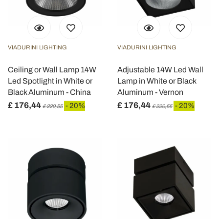
dalla Dichiarazione sui cookie.
Utilizziamo i cookie per personalizzare contenuti ed
annunci, per fornire funzionalità dei social media e per
VIADURINI LIGHTING
VIADURINI LIGHTING
analizzare il nostro traffico. Condividiamo inoltre
informazioni sul modo in cui utilizza il nostro sito con i
Ceiling or Wall Lamp 14W
Adjustable 14W Led Wall
nostri partner che si occupano di analisi dei dati web,
Led Spotlight in White or
Lamp in White or Black
pubblicità e social media, i quali potrebbero combinarle
Black Aluminum - China
Aluminum - Vernon
con altre informazioni che ha fornito loro o che hanno
£ 176,44
£ 176,44
- 20%
- 20%
£ 220,55
£ 220,55
raccolto dal suo utilizzo dei loro servizi.