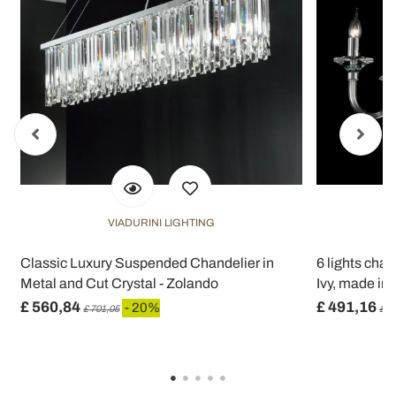
VIADURINI LIGHTING
Classic Luxury Suspended Chandelier in
6 lights chan
Metal and Cut Crystal - Zolando
Ivy, made in I
£ 560,84
£ 491,16
- 20%
£ 701,05
£ 6