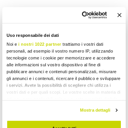
Wish List
Write your review
Print
Uso responsabile dei dati
Share
Noi e
i nostri 1022 partner
trattiamo i vostri dati
personali, ad esempio il vostro numero IP, utilizzando
Classic Chandeliers
tecnologie come i cookie per memorizzare e accedere
alle informazioni sul vostro dispositivo al fine di
pubblicare annunci e contenuti personalizzati, misurare
gli annunci e i contenuti, ricercare il pubblico e sviluppare
i servizi. Avete la possibilità di scegliere chi utilizza i
vostri dati e per quali scopi. Le vostre scelte in materia di
privacy sono applicabili solo su questa proprietà digitale
in cui avete effettuato le vostre scelte. È possibile
Mostra dettagli
modificare o revocare il proprio consenso in qualsiasi
momento dalla Dichiarazione sui cookie o facendo clic
sull'icona di attivazione della privacy.