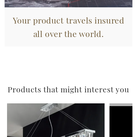
pubblicità e social media, i quali potrebbero combinarle
con altre informazioni che ha fornito loro o che hanno
Your product travels insured
raccolto dal suo utilizzo dei loro servizi.
all over the world.
Products that might interest you