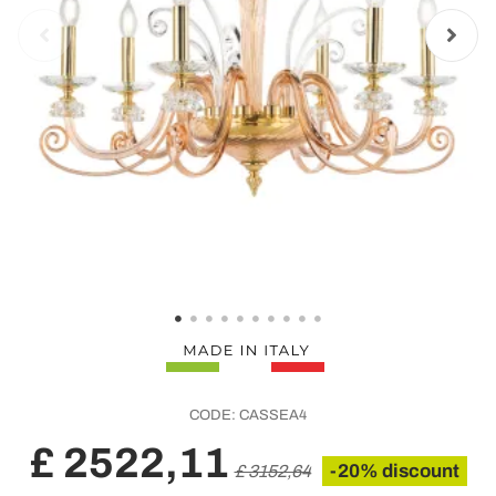
CODE:
CASSEA4
£ 2522,11
-20% discount
£ 3152,64