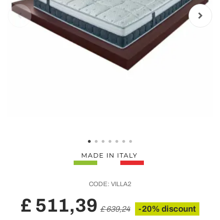
CODE:
VILLA2
£ 511,39
-20% discount
£ 639,24