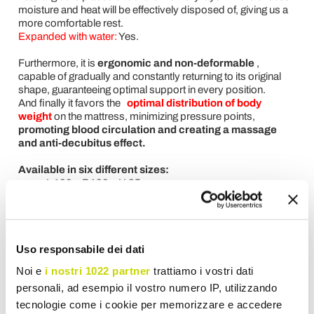
moisture and heat will be effectively disposed of, giving us a
more comfortable rest.
Expanded with water:
Yes.
Furthermore, it is
ergonomic and non-deformable
,
capable of gradually and constantly returning to its original
shape, guaranteeing optimal support in every position.
And finally it favors the
optimal distribution of body
weight
on the mattress, minimizing pressure points,
promoting blood circulation and creating a massage
and anti-decubitus effect.
Available in six different sizes:
L 100 x P 190 x H 25 cm;
L 100 x P 195 x H 25 cm;
L 100 x P 200 x H 25 cm;
L 120 x P 190 x H 25 cm;
L 120 x P 195 x H 25 cm;
Uso responsabile dei dati
L 120 x P 200 x H 25 cm.
Rolled up:
all mattresses are vacuum packed to make them
Noi e
i nostri 1022 partner
trattiamo i vostri dati
more manageable, to guarantee greater hygiene and to avoid
personali, ad esempio il vostro numero IP, utilizzando
damage during transport.
tecnologie come i cookie per memorizzare e accedere