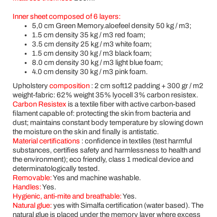
Inner sheet composed of 6 layers:
5,0 cm Green Memory.aloefeel density 50 kg / m3;
1.5 cm density 35 kg / m3 red foam;
3.5 cm density 25 kg / m3 white foam;
1.5 cm density 30 kg / m3 black foam;
8.0 cm density 30 kg / m3 light blue foam;
4.0 cm density 30 kg / m3 pink foam.
Upholstery
composition
: 2 cm soft12 padding + 300 gr / m2
weight-fabric: 62% weight 35% lyocell 3% carbon resistex.
Carbon Resistex
is a textile fiber with active carbon-based
filament capable of: protecting the skin from bacteria and
dust; maintains constant body temperature by slowing down
the moisture on the skin and finally is antistatic.
Material certifications
:
confidence in textiles (test harmful
substances, certifies safety and harmlessness to health and
the environment); eco friendly, class 1 medical device and
determinatologically tested.
Removable:
Yes and machine washable.
Handles:
Yes.
Hygienic, anti-mite and breathable:
Yes.
Natural glue:
yes with Simalfa certification (water based). The
natural glue is placed under the memory layer where excess