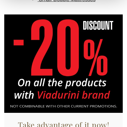
Approfondisci come vengono elaborati i tuoi dati personali
e imposta le tue preferenze nella
sezione dettagli
. Puoi
modificare o ritirare il tuo consenso in qualsiasi momento
dalla Dichiarazione sui cookie.
Utilizziamo i cookie per personalizzare contenuti ed
annunci, per fornire funzionalità dei social media e per
analizzare il nostro traffico. Condividiamo inoltre
informazioni sul modo in cui utilizza il nostro sito con i
nostri partner che si occupano di analisi dei dati web,
pubblicità e social media, i quali potrebbero combinarle
con altre informazioni che ha fornito loro o che hanno
raccolto dal suo utilizzo dei loro servizi.
Take advantage of it now!