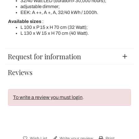
32/40 Watt LED (duration> 30,000 hours);
adjustable dimmer;
EEK: A ++, A +, A, 32/40 kWh / 1000h.
Available sizes
:
L 100 x P 15 x H 70 cm (32 Watt);
L 130 x W 15 x H 70 cm (40 Watt).
Request for information
Reviews
To write a review you must login
.
Wish List
Write your review
Print