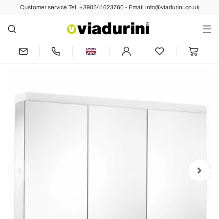
Customer service Tel. +390541623760 - Email info@viadurini.co.uk
Back
Previous
Next
3 Door Wall Storage Mirror in Silver
Painted Aluminum - Alfio