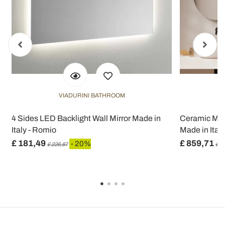
VIADURINI BATHROOM
4 Sides LED Backlight Wall Mirror Made in
Ceramic Mirr
Italy - Romio
Made in Italy 
£ 181,49
£ 859,71
- 20%
£ 226,87
£ 1