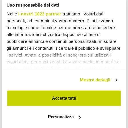
Uso responsabile dei dati
Noi e
i nostri 1022 partner
trattiamo i vostri dati
personali, ad esempio il vostro numero IP, utilizzando
tecnologie come i cookie per memorizzare e accedere
alle informazioni sul vostro dispositivo al fine di
pubblicare annunci e contenuti personalizzati, misurare
gli annunci e i contenuti, ricercare il pubblico e sviluppare
i servizi. Avete la possibilità di scegliere chi utilizza i
vostri dati e per quali scopi. Le vostre scelte in materia di
privacy sono applicabili solo su questa proprietà digitale
in cui avete effettuato le vostre scelte. È possibile
Mostra dettagli
modificare o revocare il proprio consenso in qualsiasi
momento dalla Dichiarazione sui cookie o facendo clic
sull'icona di attivazione della privacy.
Accetta tutti
Con il tuo consenso, vorremmo anche:
Personalizza
raccogliere informazioni sulla tua posizione
Take advantage of it now!
geografica, con un'approssimazione di qualche