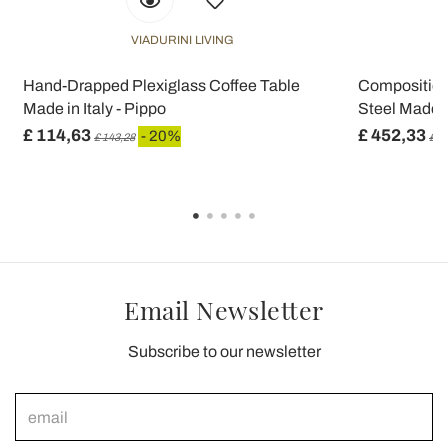
VIADURINI LIVING
e
Hand-Drapped Plexiglass Coffee Table
Composition 
Made in Italy - Pippo
Steel Made in
£ 114,63
£ 452,33
- 20%
£ 143,28
£ 5
Email Newsletter
Subscribe to our newsletter