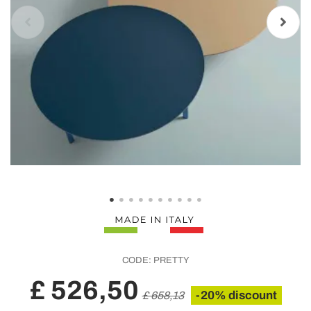
CODE:
PRETTY
£ 526,50
-20% discount
£ 658,13