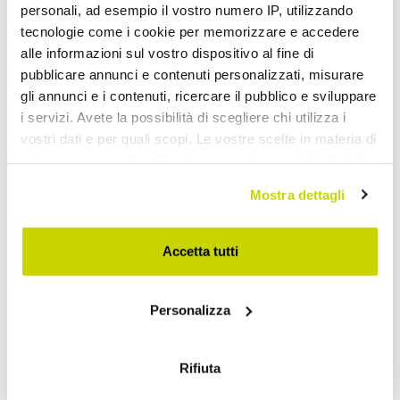
personali, ad esempio il vostro numero IP, utilizzando
tecnologie come i cookie per memorizzare e accedere
alle informazioni sul vostro dispositivo al fine di
pubblicare annunci e contenuti personalizzati, misurare
gli annunci e i contenuti, ricercare il pubblico e sviluppare
i servizi. Avete la possibilità di scegliere chi utilizza i
vostri dati e per quali scopi. Le vostre scelte in materia di
privacy sono applicabili solo su questa proprietà digitale
in cui avete effettuato le vostre scelte. È possibile
Mostra dettagli
modificare o revocare il proprio consenso in qualsiasi
momento dalla Dichiarazione sui cookie o facendo clic
sull'icona di attivazione della privacy.
Accetta tutti
Take advantage of it now!
Con il tuo consenso, vorremmo anche:
Personalizza
raccogliere informazioni sulla tua posizione
geografica, con un'approssimazione di qualche
metro,
Rifiuta
Identificare il tuo dispositivo, scansionandolo
attivamente alla ricerca di caratteristiche specifiche