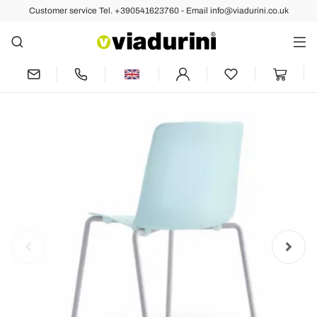
Customer service Tel. +390541623760 - Email info@viadurini.co.uk
Back
Previous
Next
4 Stackable Outdoor Chairs in Metal and
Polypropylene Made in Italy - Carita