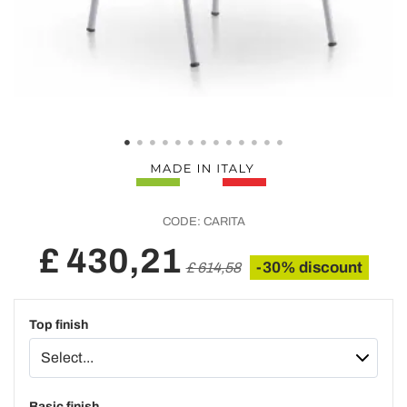
CODE:
CARITA
£ 430,21
-30% discount
£ 614,58
Top finish
Basic finish