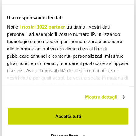
Uso responsabile dei dati
Modern Living Room Chairs
Noi e
i nostri 1022 partner
trattiamo i vostri dati
personali, ad esempio il vostro numero IP, utilizzando
tecnologie come i cookie per memorizzare e accedere
alle informazioni sul vostro dispositivo al fine di
pubblicare annunci e contenuti personalizzati, misurare
gli annunci e i contenuti, ricercare il pubblico e sviluppare
i servizi. Avete la possibilità di scegliere chi utilizza i
vostri dati e per quali scopi. Le vostre scelte in materia di
privacy sono applicabili solo su questa proprietà digitale
in cui avete effettuato le vostre scelte. È possibile
Mostra dettagli
modificare o revocare il proprio consenso in qualsiasi
momento dalla Dichiarazione sui cookie o facendo clic
sull'icona di attivazione della privacy.
Accetta tutti
Con il tuo consenso, vorremmo anche: