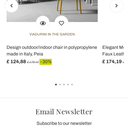
VIADURINI IN THE GARDEN
Design outdoor/indoor chair in polypropylene
Elegant Mod
made in Italy, Peia
Faux Leather
£ 124,88
£ 174,19
- 30%
£ 178,40
£ 2
Email Newsletter
Subscribe to our newsletter