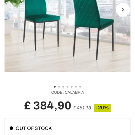
CODE:
CALABRIA
£ 384,90
-20%
£ 481,13
OUT OF STOCK