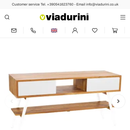
Customer service Tel. +390541623760 - Email info@viadurini.co.uk
Back
Previous
Next
Bathroom Cabinet in Natural Teak with
White Drawers in Mahogany - Hamadou