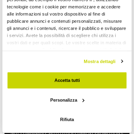
tecnologie come i cookie per memorizzare e accedere
alle informazioni sul vostro dispositivo al fine di
Freestanding Bathroom Furniture
pubblicare annunci e contenuti personalizzati, misurare
gli annunci e i contenuti, ricercare il pubblico e sviluppare
i servizi. Avete la possibilità di scegliere chi utilizza i
vostri dati e per quali scopi. Le vostre scelte in materia di
privacy sono applicabili solo su questa proprietà digitale
in cui avete effettuato le vostre scelte. È possibile
Mostra dettagli
modificare o revocare il proprio consenso in qualsiasi
momento dalla Dichiarazione sui cookie o facendo clic
sull'icona di attivazione della privacy.
Accetta tutti
Con il tuo consenso, vorremmo anche:
Personalizza
raccogliere informazioni sulla tua posizione
geografica, con un'approssimazione di qualche
metro,
Rifiuta
Identificare il tuo dispositivo, scansionandolo
attivamente alla ricerca di caratteristiche specifiche