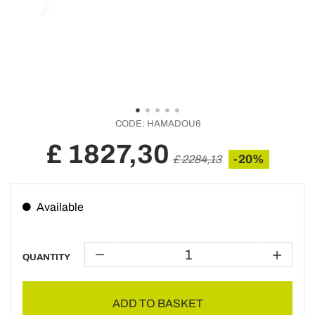
CODE:
HAMADOU6
£ 1827,30
-20%
£ 2284,13
Available
QUANTITY
ADD TO BASKET