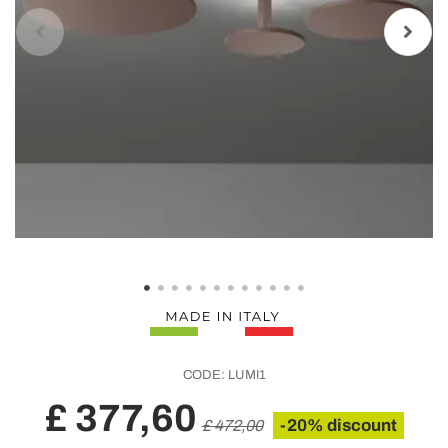
CODE:
LUMI1
£ 377,60
-20% discount
£ 472,00