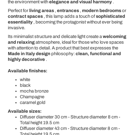
the environment with
elegance and visual harmony
.
Perfect for
living areas
,
entrances
,
modern bedrooms
or
contract spaces
, this lamp adds a touch of
sophisticated
essentiality
, becoming the protagonist without ever being
invasive.
Its minimalist structure and delicate light create a
welcoming
and relaxing
atmosphere, ideal for those who love spaces
with attention to detail. A product that best expresses the
Made in Italy design
philosophy:
clean, functional and
highly decorative
.
Available finishes:
white
black
mocha bronze
Champagne
caramel gold
Available sizes:
Diffuser diameter 30 cm - Structure diameter 8 cm -
Total height 19.5 cm
Diffuser diameter 43 cm - Structure diameter 8 cm -
Total height 19.5 cm