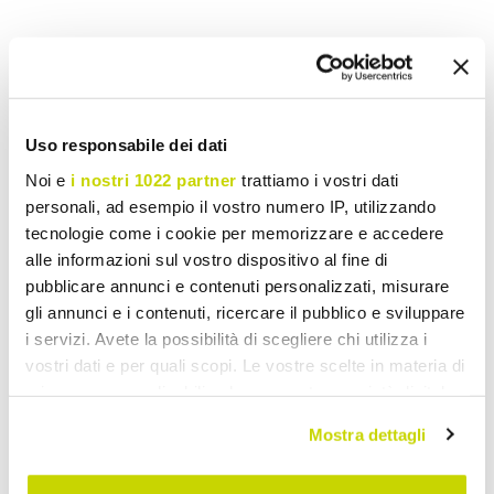
Wish List
Write your review
Print
Uso responsabile dei dati
Share
Noi e
i nostri 1022 partner
trattiamo i vostri dati
personali, ad esempio il vostro numero IP, utilizzando
tecnologie come i cookie per memorizzare e accedere
Modern Ceiling Lights
alle informazioni sul vostro dispositivo al fine di
pubblicare annunci e contenuti personalizzati, misurare
gli annunci e i contenuti, ricercare il pubblico e sviluppare
i servizi. Avete la possibilità di scegliere chi utilizza i
vostri dati e per quali scopi. Le vostre scelte in materia di
privacy sono applicabili solo su questa proprietà digitale
in cui avete effettuato le vostre scelte. È possibile
Mostra dettagli
modificare o revocare il proprio consenso in qualsiasi
momento dalla Dichiarazione sui cookie o facendo clic