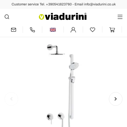
Customer service Tel. +390541623760 - Email info@viadurini.co.uk
Back
Previous
Next
Chrome Shower Group with Brass
Shower Head and Sliding Rod - Erkole