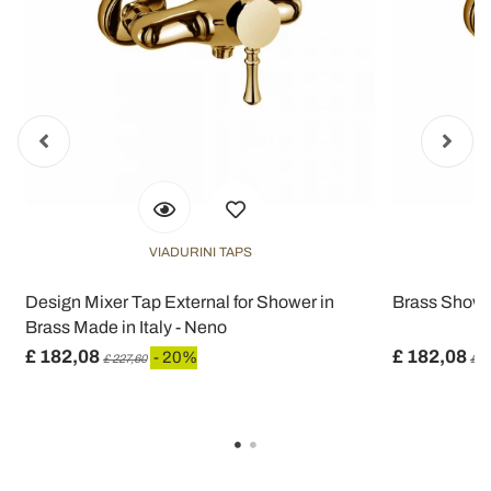
VIADURINI TAPS
Design Mixer Tap External for Shower in
Brass Shower
Brass Made in Italy - Neno
£ 182,08
£ 182,08
- 20%
£ 227,60
£ 2