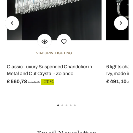
raccolto dal suo utilizzo dei loro servizi.
VIADURINI LIGHTING
e
Classic Luxury Suspended Chandelier in
6 lights chan
Metal and Cut Crystal - Zolando
Ivy, made in I
£ 560,78
£ 491,10
- 20%
£ 700,97
£ 6