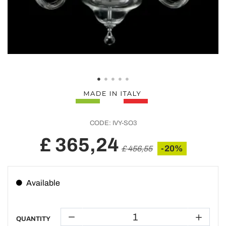
CODE:
IVY-SO3
£ 365,24
-20%
£ 456,55
Available
QUANTITY