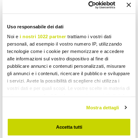
Uso responsabile dei dati
Take advantage of it now!
Noi e
i nostri 1022 partner
trattiamo i vostri dati
personali, ad esempio il vostro numero IP, utilizzando
tecnologie come i cookie per memorizzare e accedere
alle informazioni sul vostro dispositivo al fine di
pubblicare annunci e contenuti personalizzati, misurare
gli annunci e i contenuti, ricercare il pubblico e sviluppare
i servizi. Avete la possibilità di scegliere chi utilizza i
vostri dati e per quali scopi. Le vostre scelte in materia di
privacy sono applicabili solo su questa proprietà digitale
in cui avete effettuato le vostre scelte. È possibile
Mostra dettagli
modificare o revocare il proprio consenso in qualsiasi
momento dalla Dichiarazione sui cookie o facendo clic
sull'icona di attivazione della privacy.
Accetta tutti
Your product travels insured