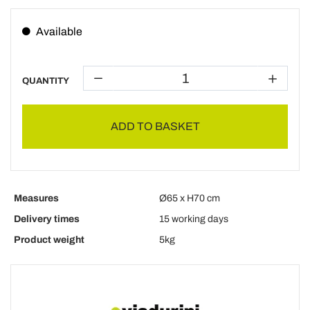
Available
QUANTITY
ADD TO BASKET
Measures
Ø65 x H70 cm
Delivery times
15 working days
Product weight
5kg