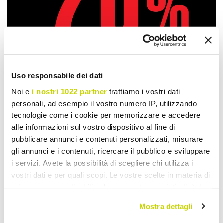
Uso responsabile dei dati
Noi e
i nostri 1022 partner
trattiamo i vostri dati
personali, ad esempio il vostro numero IP, utilizzando
tecnologie come i cookie per memorizzare e accedere
Take advantage of it now!
alle informazioni sul vostro dispositivo al fine di
pubblicare annunci e contenuti personalizzati, misurare
gli annunci e i contenuti, ricercare il pubblico e sviluppare
i servizi. Avete la possibilità di scegliere chi utilizza i
vostri dati e per quali scopi. Le vostre scelte in materia di
privacy sono applicabili solo su questa proprietà digitale
in cui avete effettuato le vostre scelte. È possibile
Mostra dettagli
modificare o revocare il proprio consenso in qualsiasi
momento dalla Dichiarazione sui cookie o facendo clic